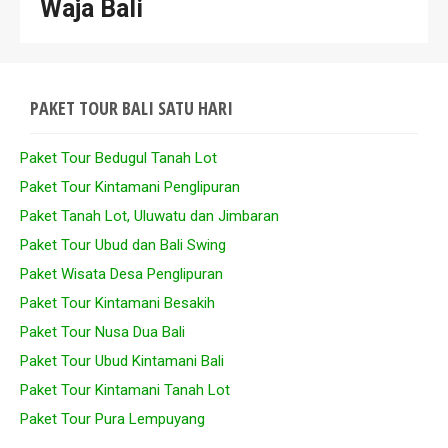
Waja Bali
PAKET TOUR BALI SATU HARI
Paket Tour Bedugul Tanah Lot
Paket Tour Kintamani Penglipuran
Paket Tanah Lot, Uluwatu dan Jimbaran
Paket Tour Ubud dan Bali Swing
Paket Wisata Desa Penglipuran
Paket Tour Kintamani Besakih
Paket Tour Nusa Dua Bali
Paket Tour Ubud Kintamani Bali
Paket Tour Kintamani Tanah Lot
Paket Tour Pura Lempuyang