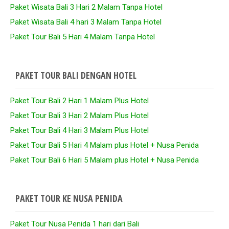
Paket Wisata Bali 3 Hari 2 Malam Tanpa Hotel
Paket Wisata Bali 4 hari 3 Malam Tanpa Hotel
Paket Tour Bali 5 Hari 4 Malam Tanpa Hotel
PAKET TOUR BALI DENGAN HOTEL
Paket Tour Bali 2 Hari 1 Malam Plus Hotel
Paket Tour Bali 3 Hari 2 Malam Plus Hotel
Paket Tour Bali 4 Hari 3 Malam Plus Hotel
Paket Tour Bali 5 Hari 4 Malam plus Hotel + Nusa Penida
Paket Tour Bali 6 Hari 5 Malam plus Hotel + Nusa Penida
PAKET TOUR KE NUSA PENIDA
Paket Tour Nusa Penida 1 hari dari Bali