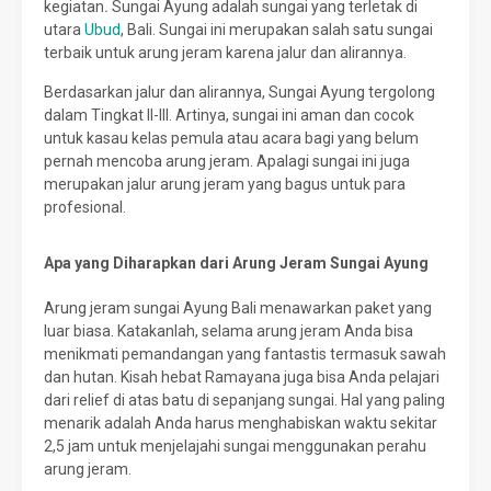
kegiatan
.
Sungai Ayung adalah sungai yang terletak di
utara
Ubud
, Bali. Sungai ini merupakan salah satu sungai
terbaik untuk arung jeram karena jalur dan alirannya.
Berdasarkan jalur dan alirannya, Sungai Ayung tergolong
dalam Tingkat II-III. Artinya, sungai ini aman dan cocok
untuk kasau kelas pemula atau acara bagi yang belum
pernah mencoba arung jeram. Apalagi sungai ini juga
merupakan jalur arung jeram yang bagus untuk para
profesional.
Apa yang Diharapkan dari Arung Jeram Sungai Ayung
Arung jeram sungai Ayung Bali menawarkan paket yang
luar biasa. Katakanlah, selama arung jeram Anda bisa
menikmati pemandangan yang fantastis termasuk sawah
dan hutan. Kisah hebat Ramayana juga bisa Anda pelajari
dari relief di atas batu di sepanjang sungai. Hal yang paling
menarik adalah Anda harus menghabiskan waktu sekitar
2,5 jam untuk menjelajahi sungai menggunakan perahu
arung jeram.