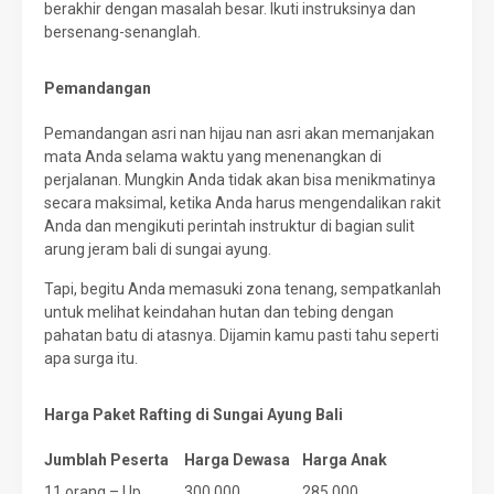
berakhir dengan masalah besar. Ikuti instruksinya dan
bersenang-senanglah.
Pemandangan
Pemandangan asri nan hijau nan asri akan memanjakan
mata Anda selama waktu yang menenangkan di
perjalanan. Mungkin Anda tidak akan bisa menikmatinya
secara maksimal, ketika Anda harus mengendalikan rakit
Anda dan mengikuti perintah instruktur di bagian sulit
arung jeram bali di sungai ayung.
Tapi, begitu Anda memasuki zona tenang, sempatkanlah
untuk melihat keindahan hutan dan tebing dengan
pahatan batu di atasnya. Dijamin kamu pasti tahu seperti
apa surga itu.
Harga Paket Rafting di Sungai Ayung Bali
Jumblah Peserta
Harga Dewasa
Harga Anak
11 orang – Up
300.000
285.000