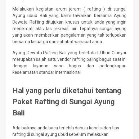
Melakukan kegiatan arum jeram ( rafting ) di sungai
Ayung ubud Bali yang kami tawarkan bersama Ayung
Dewata Rafting ditujukan khusus untuk anda yang ingin
menikmati aktivitas rekreasi air. Tepatnya sungai ayung
yang akan memberikan pengalaman yang tak terlupakan
bersama keluarga dan sahabat-sahabat anda.
Ayung Dewata Rafting Bali yang terletak di Ubud Gianyar
merupakan salah satu vendor rafting paling bagus saat ini
dengan layanan yang bagus dan perlengkapan
keselamatan standar internasional.
Hal yang perlu diketahui tentang
Paket Rafting di Sungai Ayung
Bali
Ada baiknya anda baca terlebih dahulu kondisi dan tips
rafting di sungai ayung ubud sebelum melakukan