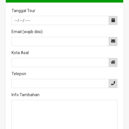
Tanggal Tour
Email (wajib diisi)
Kota Asal
Telepon
Info Tambahan