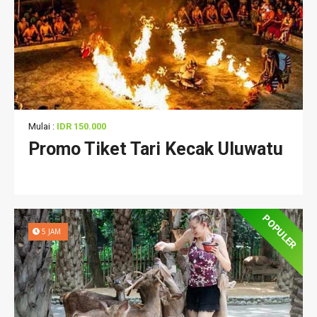
Mulai :
IDR 150.000
Promo Tiket Tari Kecak Uluwatu
POPULER
5 JAM