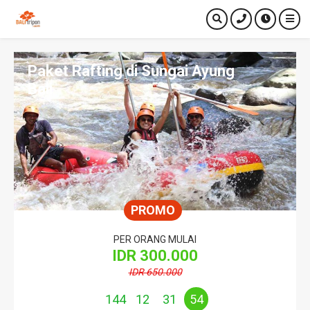
Paket Rafting di Sungai Ayung
Bali
PROMO
PER ORANG MULAI
IDR 300.000
IDR 650.000
144
12
31
53