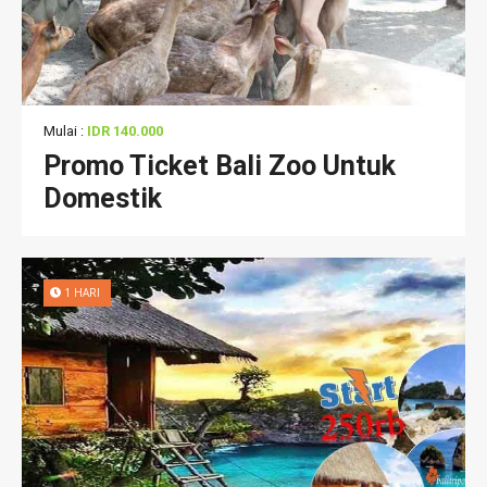
Mulai :
IDR 140.000
Promo Ticket Bali Zoo Untuk
Domestik
1 HARI