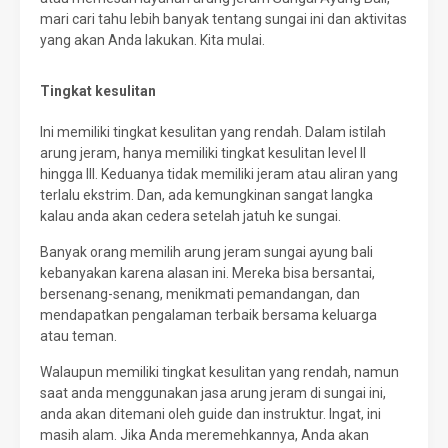
mari cari tahu lebih banyak tentang sungai ini dan aktivitas
yang akan Anda lakukan. Kita mulai.
Tingkat kesulitan
Ini memiliki tingkat kesulitan yang rendah. Dalam istilah
arung jeram, hanya memiliki tingkat kesulitan level II
hingga III. Keduanya tidak memiliki jeram atau aliran yang
terlalu ekstrim. Dan, ada kemungkinan sangat langka
kalau anda akan cedera setelah jatuh ke sungai.
Banyak orang memilih arung jeram sungai ayung bali
kebanyakan karena alasan ini. Mereka bisa bersantai,
bersenang-senang, menikmati pemandangan, dan
mendapatkan pengalaman terbaik bersama keluarga
atau teman.
Walaupun memiliki tingkat kesulitan yang rendah, namun
saat anda menggunakan jasa arung jeram di sungai ini,
anda akan ditemani oleh guide dan instruktur. Ingat, ini
masih alam. Jika Anda meremehkannya, Anda akan