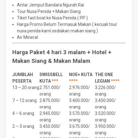
Antar Jemput Bandara Ngurah Rai
Tour Nusa Penida + Makan Siang
Tiket fast boat ke Nusa Penida ( PP )
Harga Promo Belum Termasuk Makan ( kecuali tour
nusa penida kami sediakan makan siang )
Air Mineral
Harga Paket 4 hari 3 malam + Hotel +
Makan Siang & Makan Malam
JUMBLAH
SWISSBELL
NOE+ KUTA
THE ONE
PESERTA
KUTA
***
****
LEGIAN
****
13 – 20 orang
2.751.000/
2.976.000/
3.226.000/
orang
orang
orang
7 – 12 orang
2.875.000/
3.400.000/
3.450.000/
orang
orang
orang
4 – 6 orang
2.945.000/
3.570.000/
3.520.000/
orang
orang
orang
2 – 3 orang
3.450.000/
3.675.000/
3.950.000/
orang
orang
orang