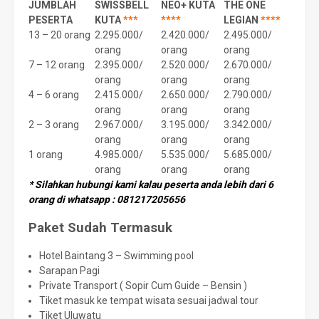
JUMBLAH
SWISSBELL
NEO+ KUTA
THE ONE
PESERTA
KUTA
***
****
LEGIAN
****
13 – 20 orang
2.295.000/
2.420.000/
2.495.000/
orang
orang
orang
7 – 12 orang
2.395.000/
2.520.000/
2.670.000/
orang
orang
orang
4 – 6 orang
2.415.000/
2.650.000/
2.790.000/
orang
orang
orang
2 – 3 orang
2.967.000/
3.195.000/
3.342.000/
orang
orang
orang
1 orang
4.985.000/
5.535.000/
5.685.000/
orang
orang
orang
* Silahkan hubungi kami kalau peserta anda lebih dari 6
orang di whatsapp : 081217205656
Paket Sudah Termasuk
Hotel Baintang 3 – Swimming pool
Sarapan Pagi
Private Transport ( Sopir Cum Guide – Bensin )
Tiket masuk ke tempat wisata sesuai jadwal tour
Tiket Uluwatu