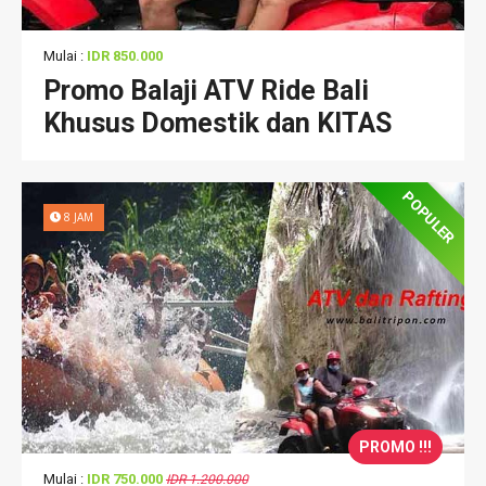
Mulai :
IDR 850.000
Promo Balaji ATV Ride Bali
Khusus Domestik dan KITAS
POPULER
8 JAM
PROMO !!!
Mulai :
IDR 750.000
IDR 1.200.000