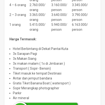
orang
person
person
4 – 6 orang
2.760.000/
3.160.000/
3.345.000/
orang
person
person
2 – 3 orang
3.365.000/
3.640.000/
3.790.000/
orang
person
person
1 orang
5.415.000/
5.940.000/
6.163.000/
orang
person
person
Harga Termasuk:
Hotel Berbintang di Dekat Pantai Kuta
3x Sarapan Pagi
3x Makan Siang
3x makan malam ( 1x di Jimbaran )
Transport ( Sopir- Bensin)
Tiket masuk ke tempat Destinasi
Antar dan jemput bandara
Gratis Tiket Banana Boat ( watersport )
Sopir Merangkap photographer
Parkir
Air mineral