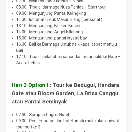
07.30 : Naik fast boat ke Nusa Penida
08.00 : Tiba di darmaga Nusa Penida + Start tour
09.00 : Mengunjungi Pantai Kelingking
11.30 : Istirahat untuk Makan siang ( personal )
13.10 : Mengunjungi Broken Beach
14.00 : Mengunjungi Angel billabong
15.00 : Mengunjungi pantai crystal bay
16.30 : Bali ke Darmaga untuk naik kapal cepat menuju
Bali
17.10 : Tiba di pelabuhan sanur dan antar balik ke Hote +
Acara bebas
Hari 3
Option I
: Tour ke Bedugul, Handara
Gate atau Bloom Garden, La Brisa Canggu
atau Pantai Seminyak
07.30 : Sarapan Pagi di Hotel
09.00 : Penjemputan dari hotel untuk melakukan jadwal
tour hari ke 3