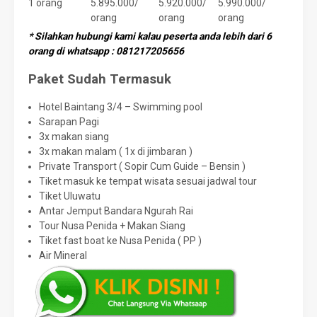
1 orang
5.895.000/
5.920.000/
5.990.000/
orang
orang
orang
* Silahkan hubungi kami kalau peserta anda lebih dari 6
orang di whatsapp : 081217205656
Paket Sudah Termasuk
Hotel Baintang 3/4 – Swimming pool
Sarapan Pagi
3x makan siang
3x makan malam ( 1x di jimbaran )
Private Transport ( Sopir Cum Guide – Bensin )
Tiket masuk ke tempat wisata sesuai jadwal tour
Tiket Uluwatu
Antar Jemput Bandara Ngurah Rai
Tour Nusa Penida + Makan Siang
Tiket fast boat ke Nusa Penida ( PP )
Air Mineral