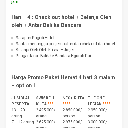
jam
Hari – 4 : Check out hotel + Belanja Oleh-
oleh + Antar Bali ke Bandara
Sarapan Pagi di Hotel
Santai menunggu penjemputan dan chek out dari hotel
Belanja Oleh Oleh Krisna – Joger
Pengantaran Balik ke Bandara Ngurah Rai
Harga Promo Paket Hemat 4 hari 3 malam
– option I
JUMBLAH
SWISBELL
NEO+ KUTA
THE ONE
PESERTA
KUTA
***
****
LEGIAN
****
13 – 20
2.495.000/
2.850.000/
2.950.000/
orang
orang
person
person
7 – 12 orang
2.625.000/
2.975.000/
3.000.000/