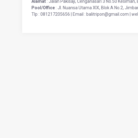
Alamat
: Jalan Pakisaji, Cenganasari 3 No.50 Kesiman, 
Pool/Office
: Jl. Nuansa Utama XIX, Blok A No.2, Jimba
Tlp : 081217205656 | Email : balitripon@gmail.com | we