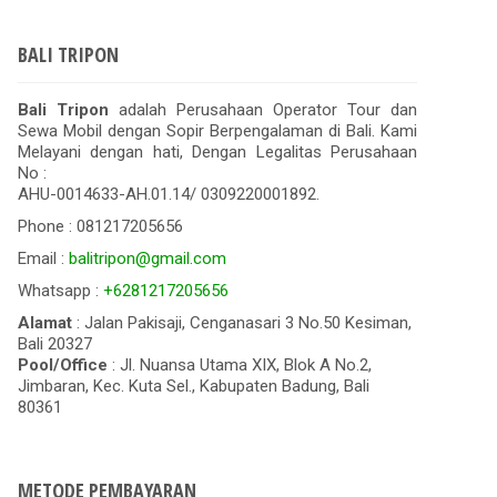
BALI TRIPON
Bali Tripon
adalah Perusahaan Operator Tour dan
Sewa Mobil dengan Sopir Berpengalaman di Bali. Kami
Melayani dengan hati, Dengan Legalitas Perusahaan
No :
AHU-0014633-AH.01.14/ 0309220001892.
Phone : 081217205656
Email :
balitripon@gmail.com
Whatsapp :
+6281217205656
Alamat
: Jalan Pakisaji, Cenganasari 3 No.50 Kesiman,
Bali 20327
Pool/Office
: Jl. Nuansa Utama XIX, Blok A No.2,
Jimbaran, Kec. Kuta Sel., Kabupaten Badung, Bali
80361
METODE PEMBAYARAN