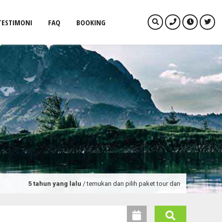
TESTIMONI
FAQ
BOOKING
hun yang lalu
/ temukan dan pilih paket tour dan promo wisata terlengkap de