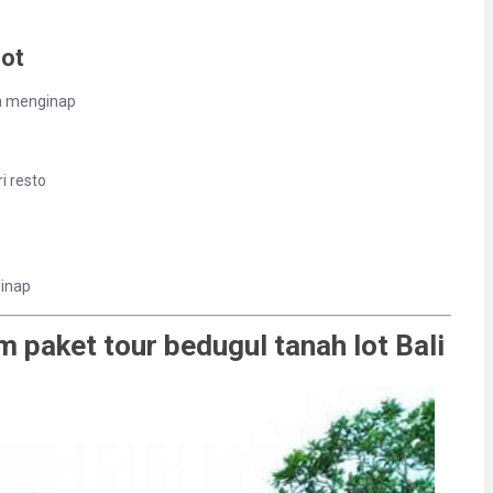
Lot
da menginap
i resto
ginap
 paket tour bedugul tanah lot Bali