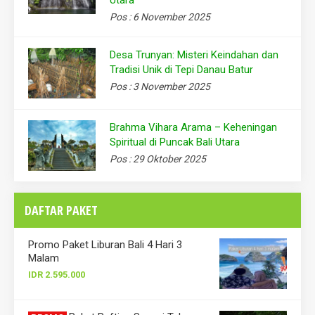
Pos : 6 November 2025
Desa Trunyan: Misteri Keindahan dan
Tradisi Unik di Tepi Danau Batur
Pos : 3 November 2025
Brahma Vihara Arama – Keheningan
Spiritual di Puncak Bali Utara
Pos : 29 Oktober 2025
DAFTAR PAKET
Promo Paket Liburan Bali 4 Hari 3
Malam
IDR 2.595.000