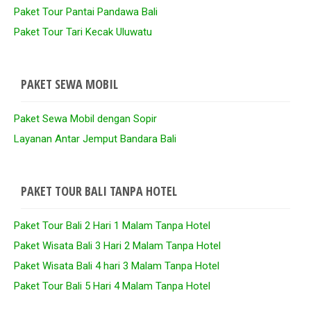
Paket Tour Pantai Pandawa Bali
Paket Tour Tari Kecak Uluwatu
PAKET SEWA MOBIL
Paket Sewa Mobil dengan Sopir
Layanan Antar Jemput Bandara Bali
PAKET TOUR BALI TANPA HOTEL
Paket Tour Bali 2 Hari 1 Malam Tanpa Hotel
Paket Wisata Bali 3 Hari 2 Malam Tanpa Hotel
Paket Wisata Bali 4 hari 3 Malam Tanpa Hotel
Paket Tour Bali 5 Hari 4 Malam Tanpa Hotel