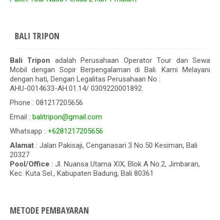
BALI TRIPON
Bali Tripon
adalah Perusahaan Operator Tour dan Sewa
Mobil dengan Sopir Berpengalaman di Bali. Kami Melayani
dengan hati, Dengan Legalitas Perusahaan No :
AHU-0014633-AH.01.14/ 0309220001892.
Phone : 081217205656
Email :
balitripon@gmail.com
Whatsapp :
+6281217205656
Alamat
: Jalan Pakisaji, Cenganasari 3 No.50 Kesiman, Bali
20327
Pool/Office
: Jl. Nuansa Utama XIX, Blok A No.2, Jimbaran,
Kec. Kuta Sel., Kabupaten Badung, Bali 80361
METODE PEMBAYARAN