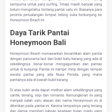
sempurna untuk para surfing. Tetapi masih banyak yang
belum mengetahui tentang pantai satu ini. Biasanya para
pecinta petualangan lompat tebing suka berkunjung ke
Honeymoon Beach ini.
Daya Tarik Pantai
Honeymoon Bali
Honeymoon Beach menawarkan kecantikan alam pantai
dengan panorama laut dan bukit batu karang yang ada di
sekelilingnya. benar-benar mengagumkan dan pantas
untuk di kunjungi. Pantai ini hampir mirip dengan tempat
wisata pantai yang ada Nusa Penida, yang mana
pantainya ada di bawah bukit karang.
Di atas bukit anda dapat melihat alam sekelilingnya yang
cantik, tenang, sepi dan romantis. Kemungkinan ini yang
menjadi salah satu alasan dari nama Honeymoon ini di
diberikan pada pantai ini. Karena tempatnya yang tenang
dan damai memberi lukisan keadaan bulan madu yang