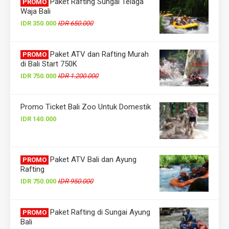
Paket Rafting Sungai Telaga
PROMO
Waja Bali
IDR 350.000
IDR 650.000
Paket ATV dan Rafting Murah
PROMO
di Bali Start 750K
IDR 750.000
IDR 1.200.000
Promo Ticket Bali Zoo Untuk Domestik
IDR 140.000
Paket ATV Bali dan Ayung
PROMO
Rafting
IDR 750.000
IDR 950.000
Paket Rafting di Sungai Ayung
PROMO
Bali