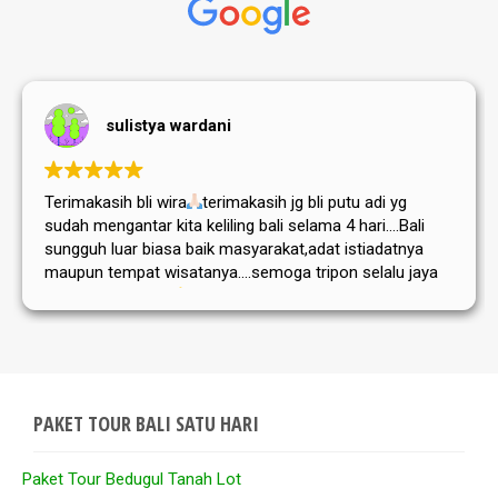
sulistya wardani
Terimakasih bli wira
terimakasih jg bli putu adi yg
sudah mengantar kita keliling bali selama 4 hari....Bali
sungguh luar biasa baik masyarakat,adat istiadatnya
maupun tempat wisatanya....semoga tripon selalu jaya
dan sukses selalu
PAKET TOUR BALI SATU HARI
Paket Tour Bedugul Tanah Lot