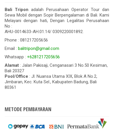
Bali Tripon
adalah Perusahaan Operator Tour dan
Sewa Mobil dengan Sopir Berpengalaman di Bali. Kami
Melayani dengan hati, Dengan Legalitas Perusahaan
No :
AHU-0014633-AH.01.14/ 0309220001892.
Phone : 081217205656
Email :
balitripon@gmail.com
Whatsapp :
+6281217205656
Alamat
: Jalan Pakisaji, Cenganasari 3 No.50 Kesiman,
Bali 20327
Pool/Office
: Jl. Nuansa Utama XIX, Blok A No.2,
Jimbaran, Kec. Kuta Sel., Kabupaten Badung, Bali
80361
METODE PEMBAYARAN