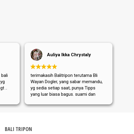
Auliya Ikka Chrystaly
Evita evita
kasih Balitripon terutama Bli
Terima kasih untuk pelayan
Dogler, yang sabar memandu,
sangat baik dari tour Bali Tr
ia setiap saat, punya Tipps
terutama untuk Pak Cix (Pa
uar biasa bagus. suami dan
yang juga sangat baik dan 
mertua aku dari Jerman
membantu serta menemani
 puas dan senang ditemanin
perjalanan saya dan suami 
yan. bis nächstes Mal
hari di Bali. Semoga dapat 
kembali di waktu mendatang
Dewata. Sukses selalu buat 
BALI TRIPON
Tripon.