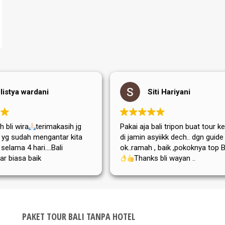
Siti Hariyani
 jg
Pakai aja bali tripon buat tour ke bali
terima
ita
di jamin asyiikk dech.. dgn guide yg
Wayan 
ok..ramah , baik ,pokoknya top Bgt ..
yg sed
Thanks bli wayan ..
yang l
upun
Mama 
on
sangat
Bli Wa
PAKET TOUR BALI TANPA HOTEL