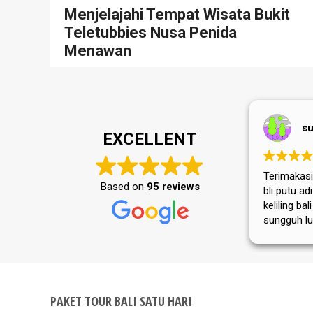
Menjelajahi Tempat Wisata Bukit
Teletubbies Nusa Penida
Menawan
sulistya wardani
EXCELLENT
Terimakasih bli wira
terimakasih
Based on
95 reviews
bli putu adi yg sudah mengantar k
keliling bali selama 4 hari....Bali
sungguh luar biasa baik
masyarakat,adat istiadatnya ma
tempat wisatanya....semoga trip
selalu jaya dan sukses selalu
PAKET TOUR BALI SATU HARI