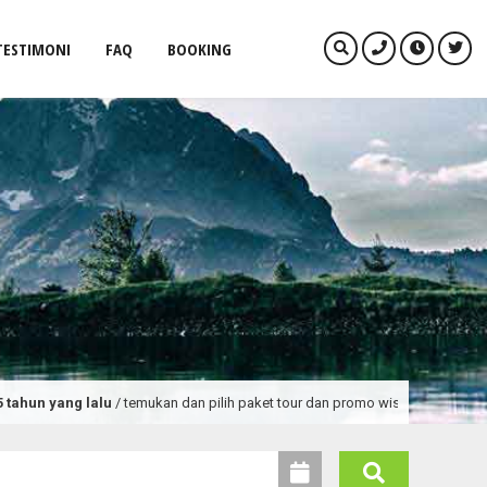
TESTIMONI
FAQ
BOOKING
n yang lalu
/ temukan dan pilih paket tour dan promo wisata terlengkap deng