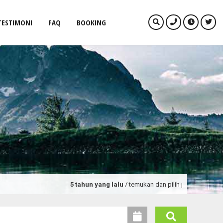
TESTIMONI
FAQ
BOOKING
5 tahun yang lalu
/ temukan dan pilih paket tour dan prom