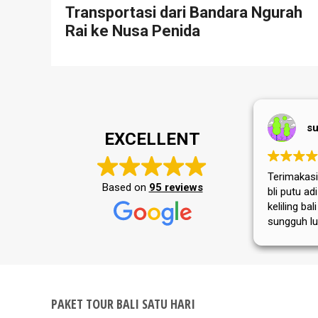
Transportasi dari Bandara Ngurah
Rai ke Nusa Penida
su
EXCELLENT
Terimakasih
Based on
95 reviews
bli putu a
keliling bal
sungguh lu
masyarakat
tempat wis
selalu jay
PAKET TOUR BALI SATU HARI