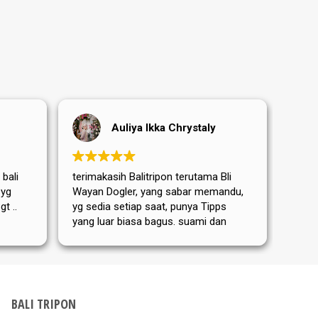
Auliya Ikka Chrystaly
 bali
terimakasih Balitripon terutama Bli
Terim
 yg
Wayan Dogler, yang sabar memandu,
sanga
t ..
yg sedia setiap saat, punya Tipps
terut
yang luar biasa bagus. suami dan
yang 
Mama mertua aku dari Jerman
memb
sangat puas dan senang ditemanin
perja
Bli Wayan. bis nächstes Mal
hari 
kemba
Dewat
BALI TRIPON
Tripo