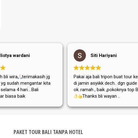
listya wardani
Siti Hariyani
 bli wira
terimakasih jg
Pakai aja bali tripon buat tour ke
di yg sudah mengantar kita
di jamin asyiikk dech.. dgn guide
i selama 4 hari....Bali
ok..ramah , baik ,pokoknya top Bg
ar biasa baik
Thanks bli wayan ..
,adat istiadatnya maupun
atanya....semoga tripon
a dan sukses selalu
PAKET TOUR BALI TANPA HOTEL