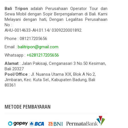
Bali Tripon
adalah Perusahaan Operator Tour dan
Sewa Mobil dengan Sopir Berpengalaman di Bali. Kami
Melayani dengan hati, Dengan Legalitas Perusahaan
No :
AHU-0014633-AH.01.14/ 0309220001892.
Phone : 081217205656
Email :
balitripon@gmail.com
Whatsapp :
+6281217205656
Alamat
: Jalan Pakisaji, Cenganasari 3 No.50 Kesiman,
Bali 20327
Pool/Office
: Jl. Nuansa Utama XIX, Blok A No.2,
Jimbaran, Kec. Kuta Sel., Kabupaten Badung, Bali
80361
METODE PEMBAYARAN