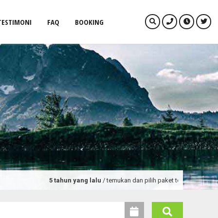
TESTIMONI
FAQ
BOOKING
5 tahun yang lalu
/ temukan dan pilih paket tour dan promo wisa