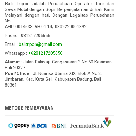
Bali Tripon
adalah Perusahaan Operator Tour dan
Sewa Mobil dengan Sopir Berpengalaman di Bali. Kami
Melayani dengan hati, Dengan Legalitas Perusahaan
No :
AHU-0014633-AH.01.14/ 0309220001892.
Phone : 081217205656
Email :
balitripon@gmail.com
Whatsapp :
+6281217205656
Alamat
: Jalan Pakisaji, Cenganasari 3 No.50 Kesiman,
Bali 20327
Pool/Office
: Jl. Nuansa Utama XIX, Blok A No.2,
Jimbaran, Kec. Kuta Sel., Kabupaten Badung, Bali
80361
METODE PEMBAYARAN