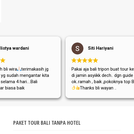
listya wardani
Siti Hariyani
 bli wira
terimakasih jg
Pakai aja bali tripon buat tour ke
di yg sudah mengantar kita
di jamin asyiikk dech.. dgn guide
i selama 4 hari....Bali
ok..ramah , baik ,pokoknya top Bg
ar biasa baik
Thanks bli wayan ..
,adat istiadatnya maupun
atanya....semoga tripon
a dan sukses selalu
PAKET TOUR BALI TANPA HOTEL