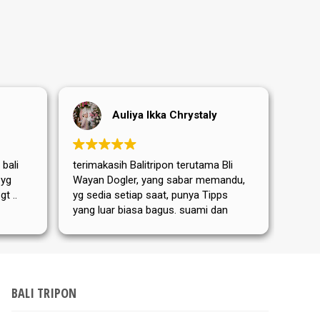
Auliya Ikka Chrystaly
 bali
terimakasih Balitripon terutama Bli
Terim
 yg
Wayan Dogler, yang sabar memandu,
sanga
t ..
yg sedia setiap saat, punya Tipps
terut
yang luar biasa bagus. suami dan
yang 
Mama mertua aku dari Jerman
memb
sangat puas dan senang ditemanin
perja
Bli Wayan. bis nächstes Mal
hari 
kemba
Dewat
BALI TRIPON
Tripo