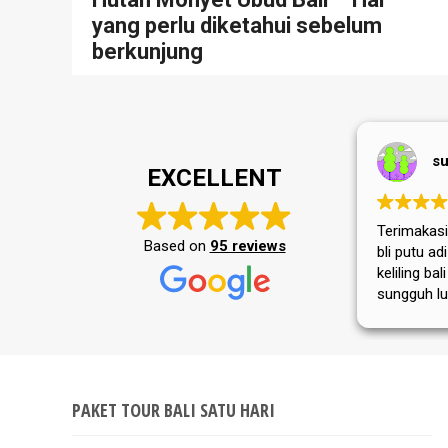
yang perlu diketahui sebelum
berkunjung
su
EXCELLENT
Terimakasih
Based on
95 reviews
bli putu a
keliling bal
sungguh lu
masyarakat
tempat wis
selalu jay
PAKET TOUR BALI SATU HARI