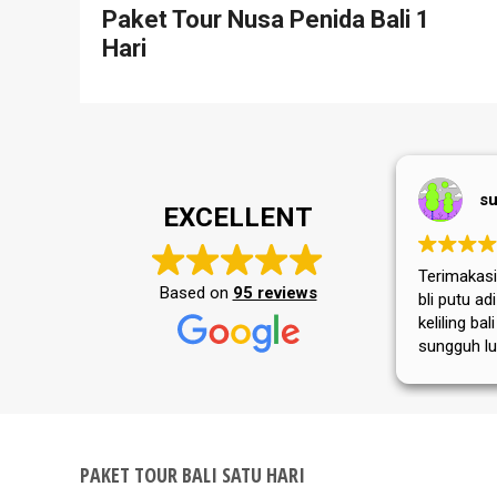
Paket Tour Nusa Penida Bali 1
Hari
su
EXCELLENT
Terimakasih
Based on
95 reviews
bli putu a
keliling bal
sungguh lu
masyarakat
tempat wis
selalu jay
PAKET TOUR BALI SATU HARI