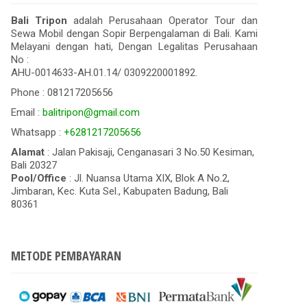
Bali Tripon
adalah Perusahaan Operator Tour dan
Sewa Mobil dengan Sopir Berpengalaman di Bali. Kami
Melayani dengan hati, Dengan Legalitas Perusahaan
No :
AHU-0014633-AH.01.14/ 0309220001892.
Phone : 081217205656
Email :
balitripon@gmail.com
Whatsapp :
+6281217205656
Alamat
: Jalan Pakisaji, Cenganasari 3 No.50 Kesiman,
Bali 20327
Pool/Office
: Jl. Nuansa Utama XIX, Blok A No.2,
Jimbaran, Kec. Kuta Sel., Kabupaten Badung, Bali
80361
METODE PEMBAYARAN