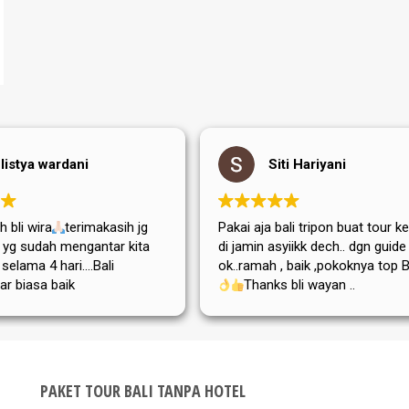
listya wardani
Siti Hariyani
 bli wira
terimakasih jg
Pakai aja bali tripon buat tour ke
di yg sudah mengantar kita
di jamin asyiikk dech.. dgn guide
i selama 4 hari....Bali
ok..ramah , baik ,pokoknya top Bg
ar biasa baik
Thanks bli wayan ..
,adat istiadatnya maupun
atanya....semoga tripon
a dan sukses selalu
PAKET TOUR BALI TANPA HOTEL