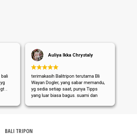
Auliya Ikka Chrystaly
 bali
terimakasih Balitripon terutama Bli
Terim
 yg
Wayan Dogler, yang sabar memandu,
sanga
t ..
yg sedia setiap saat, punya Tipps
terut
yang luar biasa bagus. suami dan
yang 
Mama mertua aku dari Jerman
memb
sangat puas dan senang ditemanin
perja
Bli Wayan. bis nächstes Mal
hari 
kemba
Dewat
BALI TRIPON
Tripo