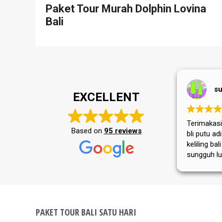
Paket Tour Murah Dolphin Lovina
Bali
su
EXCELLENT
Terimakasih
Based on
95 reviews
bli putu a
keliling bal
sungguh lu
masyarakat
tempat wis
selalu jay
PAKET TOUR BALI SATU HARI