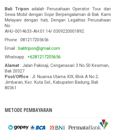
Bali Tripon
adalah Perusahaan Operator Tour dan
Sewa Mobil dengan Sopir Berpengalaman di Bali. Kami
Melayani dengan hati, Dengan Legalitas Perusahaan
No :
AHU-0014633-AH.01.14/ 0309220001892.
Phone : 081217205656
Email :
balitripon@gmail.com
Whatsapp :
+6281217205656
Alamat
: Jalan Pakisaji, Cenganasari 3 No.50 Kesiman,
Bali 20327
Pool/Office
: Jl. Nuansa Utama XIX, Blok A No.2,
Jimbaran, Kec. Kuta Sel., Kabupaten Badung, Bali
80361
METODE PEMBAYARAN