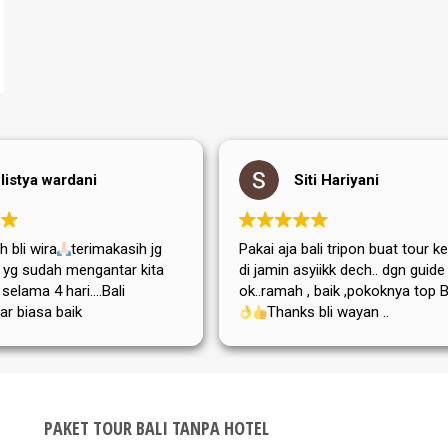
listya wardani
Siti Hariyani
 bli wira
terimakasih jg
Pakai aja bali tripon buat tour ke
di yg sudah mengantar kita
di jamin asyiikk dech.. dgn guide
i selama 4 hari....Bali
ok..ramah , baik ,pokoknya top Bg
ar biasa baik
Thanks bli wayan ..
,adat istiadatnya maupun
atanya....semoga tripon
a dan sukses selalu
PAKET TOUR BALI TANPA HOTEL