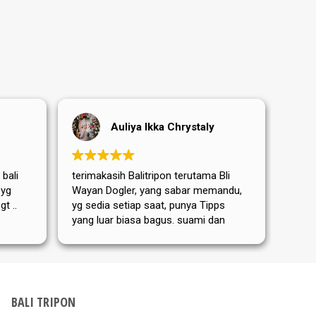
Auliya Ikka Chrystaly
 bali
terimakasih Balitripon terutama Bli
Terim
 yg
Wayan Dogler, yang sabar memandu,
sanga
t ..
yg sedia setiap saat, punya Tipps
terut
yang luar biasa bagus. suami dan
yang 
Mama mertua aku dari Jerman
memb
sangat puas dan senang ditemanin
perja
Bli Wayan. bis nächstes Mal
hari 
kemba
Dewat
BALI TRIPON
Tripo