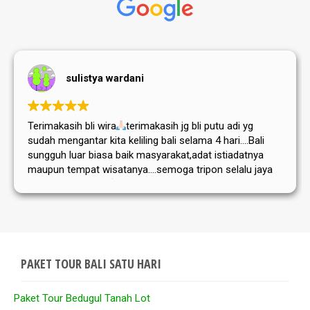
sulistya wardani
Terimakasih bli wira
terimakasih jg bli putu adi yg
sudah mengantar kita keliling bali selama 4 hari....Bali
sungguh luar biasa baik masyarakat,adat istiadatnya
maupun tempat wisatanya....semoga tripon selalu jaya
dan sukses selalu
PAKET TOUR BALI SATU HARI
Paket Tour Bedugul Tanah Lot