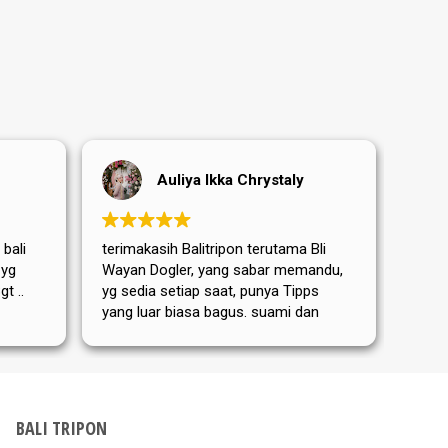
Auliya Ikka Chrystaly
 bali
terimakasih Balitripon terutama Bli
Terim
 yg
Wayan Dogler, yang sabar memandu,
sanga
t ..
yg sedia setiap saat, punya Tipps
terut
yang luar biasa bagus. suami dan
yang 
Mama mertua aku dari Jerman
memb
sangat puas dan senang ditemanin
perja
Bli Wayan. bis nächstes Mal
hari 
kemba
Dewat
BALI TRIPON
Tripo