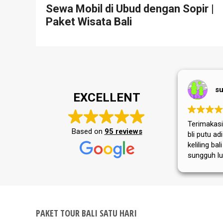
Sewa Mobil di Ubud dengan Sopir |
Paket Wisata Bali
su
EXCELLENT
Terimakasih
Based on
95 reviews
bli putu a
keliling bal
sungguh lu
masyarakat
tempat wis
selalu jay
PAKET TOUR BALI SATU HARI