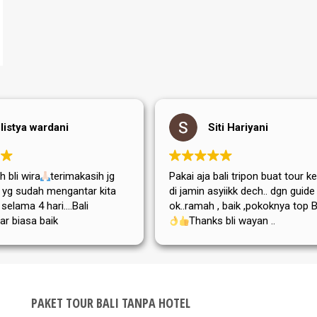
listya wardani
Siti Hariyani
 bli wira
terimakasih jg
Pakai aja bali tripon buat tour ke
di yg sudah mengantar kita
di jamin asyiikk dech.. dgn guide
i selama 4 hari....Bali
ok..ramah , baik ,pokoknya top Bg
ar biasa baik
Thanks bli wayan ..
,adat istiadatnya maupun
atanya....semoga tripon
a dan sukses selalu
PAKET TOUR BALI TANPA HOTEL