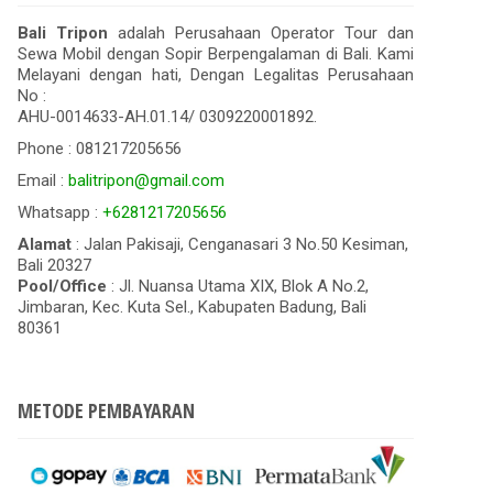
Bali Tripon
adalah Perusahaan Operator Tour dan
Sewa Mobil dengan Sopir Berpengalaman di Bali. Kami
Melayani dengan hati, Dengan Legalitas Perusahaan
No :
AHU-0014633-AH.01.14/ 0309220001892.
Phone : 081217205656
Email :
balitripon@gmail.com
Whatsapp :
+6281217205656
Alamat
: Jalan Pakisaji, Cenganasari 3 No.50 Kesiman,
Bali 20327
Pool/Office
: Jl. Nuansa Utama XIX, Blok A No.2,
Jimbaran, Kec. Kuta Sel., Kabupaten Badung, Bali
80361
METODE PEMBAYARAN