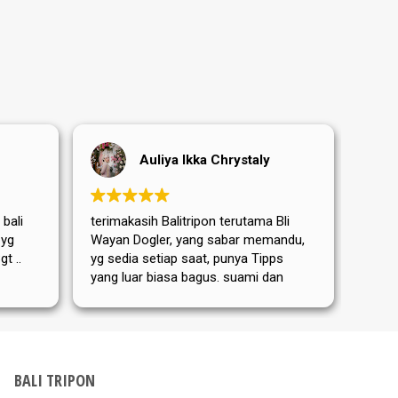
Auliya Ikka Chrystaly
 bali
terimakasih Balitripon terutama Bli
Terim
 yg
Wayan Dogler, yang sabar memandu,
sanga
t ..
yg sedia setiap saat, punya Tipps
terut
yang luar biasa bagus. suami dan
yang 
Mama mertua aku dari Jerman
memb
sangat puas dan senang ditemanin
perja
Bli Wayan. bis nächstes Mal
hari 
kemba
Dewat
BALI TRIPON
Tripo