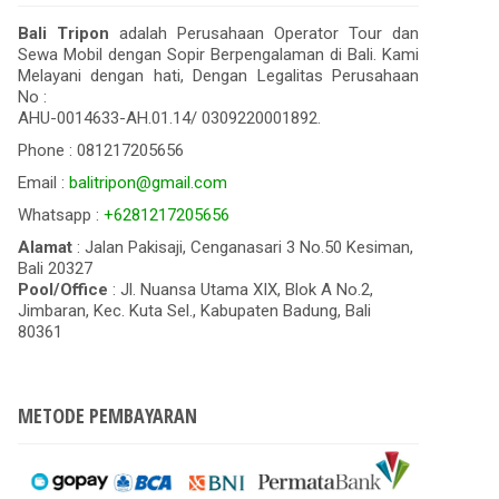
Bali Tripon
adalah Perusahaan Operator Tour dan
Sewa Mobil dengan Sopir Berpengalaman di Bali. Kami
Melayani dengan hati, Dengan Legalitas Perusahaan
No :
AHU-0014633-AH.01.14/ 0309220001892.
Phone : 081217205656
Email :
balitripon@gmail.com
Whatsapp :
+6281217205656
Alamat
: Jalan Pakisaji, Cenganasari 3 No.50 Kesiman,
Bali 20327
Pool/Office
: Jl. Nuansa Utama XIX, Blok A No.2,
Jimbaran, Kec. Kuta Sel., Kabupaten Badung, Bali
80361
METODE PEMBAYARAN