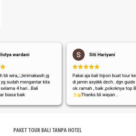
listya wardani
Siti Hariyani
 bli wira
terimakasih jg
Pakai aja bali tripon buat tour ke
di yg sudah mengantar kita
di jamin asyiikk dech.. dgn guide
i selama 4 hari....Bali
ok..ramah , baik ,pokoknya top Bg
ar biasa baik
Thanks bli wayan ..
,adat istiadatnya maupun
atanya....semoga tripon
a dan sukses selalu
PAKET TOUR BALI TANPA HOTEL