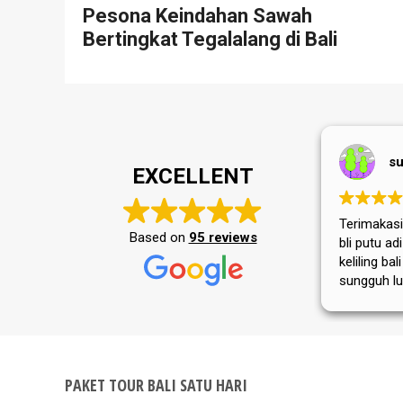
Pesona Keindahan Sawah
Bertingkat Tegalalang di Bali
su
EXCELLENT
Terimakasih
Based on
95 reviews
bli putu a
keliling bal
sungguh lu
masyarakat
tempat wis
selalu jay
PAKET TOUR BALI SATU HARI