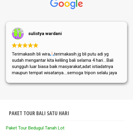
sulistya wardani
Terimakasih bli wira
terimakasih jg bli putu adi yg
sudah mengantar kita keliling bali selama 4 hari....Bali
sungguh luar biasa baik masyarakat,adat istiadatnya
maupun tempat wisatanya....semoga tripon selalu jaya
dan sukses selalu
PAKET TOUR BALI SATU HARI
Paket Tour Bedugul Tanah Lot