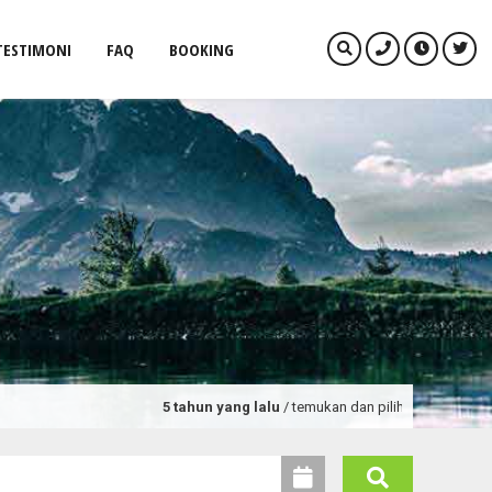
TESTIMONI
FAQ
BOOKING
5 tahun yang lalu
/ temukan dan pilih paket tour dan pro