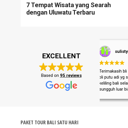
7 Tempat Wisata yang Searah
dengan Uluwatu Terbaru
sulistya wardani
Si
EXCELLENT
Terimakasih bli wira
terimakasih jg
Pakai aja b
Based on
95 reviews
bli putu adi yg sudah mengantar kita
di jamin as
keliling bali selama 4 hari....Bali
ok..ramah ,
sungguh luar biasa baik
Thanks
masyarakat,adat istiadatnya maupun
tempat wisatanya....semoga tripon
selalu jaya dan sukses selalu
PAKET TOUR BALI SATU HARI