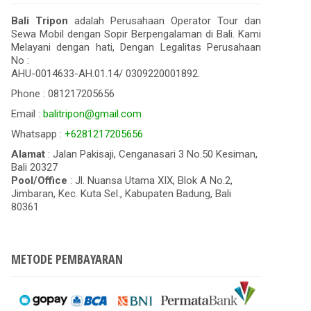
Bali Tripon
adalah Perusahaan Operator Tour dan
Sewa Mobil dengan Sopir Berpengalaman di Bali. Kami
Melayani dengan hati, Dengan Legalitas Perusahaan
No :
AHU-0014633-AH.01.14/ 0309220001892.
Phone : 081217205656
Email :
balitripon@gmail.com
Whatsapp :
+6281217205656
Alamat
: Jalan Pakisaji, Cenganasari 3 No.50 Kesiman,
Bali 20327
Pool/Office
: Jl. Nuansa Utama XIX, Blok A No.2,
Jimbaran, Kec. Kuta Sel., Kabupaten Badung, Bali
80361
METODE PEMBAYARAN