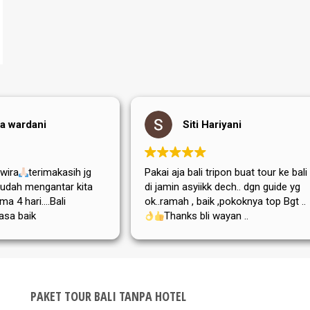
ti Hariyani
Auliya Ikka Chrystaly
ali tripon buat tour ke bali
terimakasih Balitripon terutama 
yiikk dech.. dgn guide yg
Wayan Dogler, yang sabar mem
 baik ,pokoknya top Bgt ..
yg sedia setiap saat, punya Tip
 bli wayan ..
yang luar biasa bagus. suami d
Mama mertua aku dari Jerman
sangat puas dan senang ditem
Bli Wayan. bis nächstes Mal
PAKET TOUR BALI TANPA HOTEL