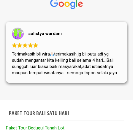
sulistya wardani
Terimakasih bli wira
terimakasih jg bli putu adi yg
sudah mengantar kita keliling bali selama 4 hari....Bali
sungguh luar biasa baik masyarakat,adat istiadatnya
maupun tempat wisatanya....semoga tripon selalu jaya
dan sukses selalu
PAKET TOUR BALI SATU HARI
Paket Tour Bedugul Tanah Lot