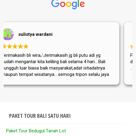
Siti Hariyani
h jg bli putu adi yg
Pakai aja bali tripon buat tour ke bal
 selama 4 hari....Bali
dech.. dgn guide yg ok..ramah , bai
kat,adat istiadatnya
..
Thanks bli wayan ..
oga tripon selalu jaya
PAKET TOUR BALI SATU HARI
Paket Tour Bedugul Tanah Lot