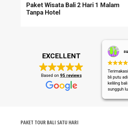
Paket Wisata Bali 2 Hari 1 Malam
Tanpa Hotel
su
EXCELLENT
Terimakasih
Based on
95 reviews
bli putu a
keliling bal
sungguh lu
masyarakat
tempat wis
selalu jay
PAKET TOUR BALI SATU HARI