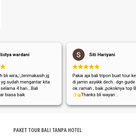
listya wardani
Siti Hariyani
 bli wira
terimakasih jg
Pakai aja bali tripon buat tour ke
di yg sudah mengantar kita
di jamin asyiikk dech.. dgn guide
i selama 4 hari....Bali
ok..ramah , baik ,pokoknya top Bg
ar biasa baik
Thanks bli wayan ..
,adat istiadatnya maupun
atanya....semoga tripon
a dan sukses selalu
PAKET TOUR BALI TANPA HOTEL