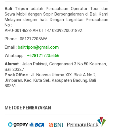
Bali Tripon
adalah Perusahaan Operator Tour dan
Sewa Mobil dengan Sopir Berpengalaman di Bali. Kami
Melayani dengan hati, Dengan Legalitas Perusahaan
No :
AHU-0014633-AH.01.14/ 0309220001892.
Phone : 081217205656
Email :
balitripon@gmail.com
Whatsapp :
+6281217205656
Alamat
: Jalan Pakisaji, Cenganasari 3 No.50 Kesiman,
Bali 20327
Pool/Office
: Jl. Nuansa Utama XIX, Blok A No.2,
Jimbaran, Kec. Kuta Sel., Kabupaten Badung, Bali
80361
METODE PEMBAYARAN