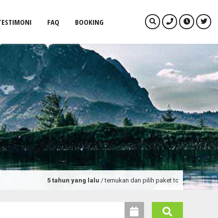
TESTIMONI
FAQ
BOOKING
5 tahun yang lalu
/ temukan dan pilih paket tour dan promo wisat