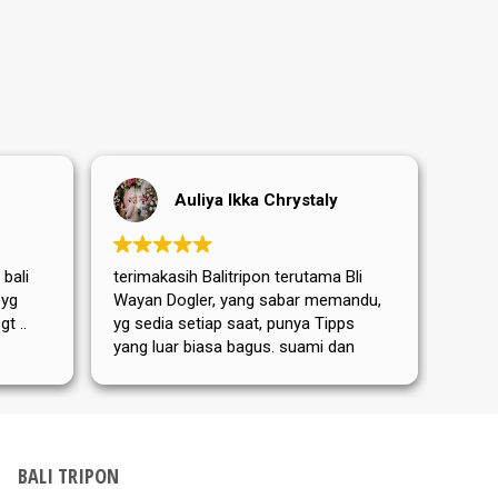
Auliya Ikka Chrystaly
 bali
terimakasih Balitripon terutama Bli
Terim
 yg
Wayan Dogler, yang sabar memandu,
sanga
t ..
yg sedia setiap saat, punya Tipps
terut
yang luar biasa bagus. suami dan
yang 
Mama mertua aku dari Jerman
memb
sangat puas dan senang ditemanin
perja
Bli Wayan. bis nächstes Mal
hari 
kemba
Dewat
BALI TRIPON
Tripo