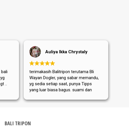
Auliya Ikka Chrystaly
 bali
terimakasih Balitripon terutama Bli
Terim
 yg
Wayan Dogler, yang sabar memandu,
sanga
t ..
yg sedia setiap saat, punya Tipps
terut
yang luar biasa bagus. suami dan
yang 
Mama mertua aku dari Jerman
memb
sangat puas dan senang ditemanin
perja
Bli Wayan. bis nächstes Mal
hari 
kemba
Dewat
BALI TRIPON
Tripo