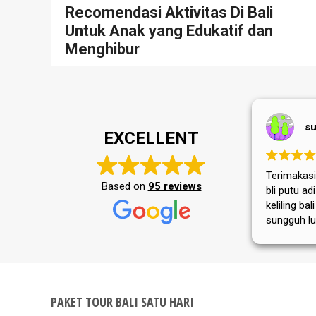
Recomendasi Aktivitas Di Bali
Untuk Anak yang Edukatif dan
Menghibur
su
EXCELLENT
Terimakasih
Based on
95 reviews
bli putu a
keliling bal
sungguh lu
masyarakat
tempat wis
selalu jay
PAKET TOUR BALI SATU HARI