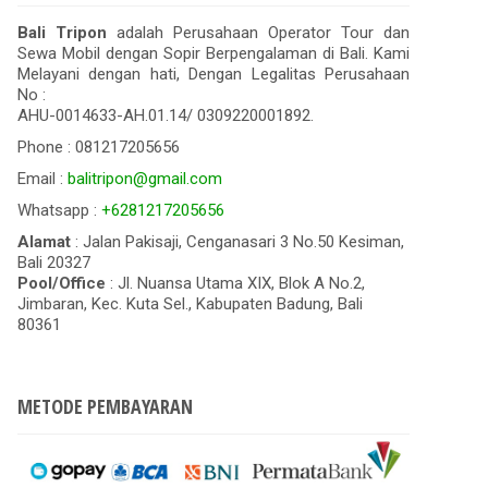
Bali Tripon
adalah Perusahaan Operator Tour dan
Sewa Mobil dengan Sopir Berpengalaman di Bali. Kami
Melayani dengan hati, Dengan Legalitas Perusahaan
No :
AHU-0014633-AH.01.14/ 0309220001892.
Phone : 081217205656
Email :
balitripon@gmail.com
Whatsapp :
+6281217205656
Alamat
: Jalan Pakisaji, Cenganasari 3 No.50 Kesiman,
Bali 20327
Pool/Office
: Jl. Nuansa Utama XIX, Blok A No.2,
Jimbaran, Kec. Kuta Sel., Kabupaten Badung, Bali
80361
METODE PEMBAYARAN