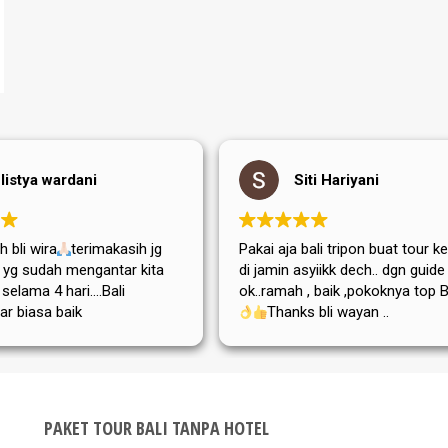
listya wardani
Siti Hariyani
 bli wira
terimakasih jg
Pakai aja bali tripon buat tour ke
di yg sudah mengantar kita
di jamin asyiikk dech.. dgn guide
i selama 4 hari....Bali
ok..ramah , baik ,pokoknya top Bg
ar biasa baik
Thanks bli wayan ..
,adat istiadatnya maupun
atanya....semoga tripon
a dan sukses selalu
PAKET TOUR BALI TANPA HOTEL