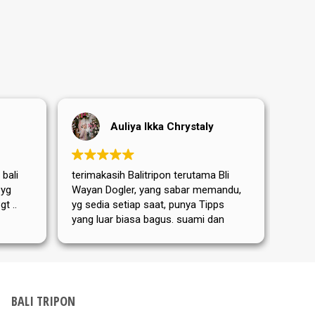
Auliya Ikka Chrystaly
 bali
terimakasih Balitripon terutama Bli
Terim
 yg
Wayan Dogler, yang sabar memandu,
sanga
t ..
yg sedia setiap saat, punya Tipps
terut
yang luar biasa bagus. suami dan
yang 
Mama mertua aku dari Jerman
memb
sangat puas dan senang ditemanin
perja
Bli Wayan. bis nächstes Mal
hari 
kemba
Dewat
BALI TRIPON
Tripo