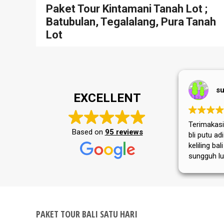
Paket Tour Kintamani Tanah Lot ;
Batubulan, Tegalalang, Pura Tanah
Lot
su
EXCELLENT
Terimakasih
Based on
95 reviews
bli putu a
keliling bal
sungguh lu
masyarakat
tempat wis
selalu jay
PAKET TOUR BALI SATU HARI