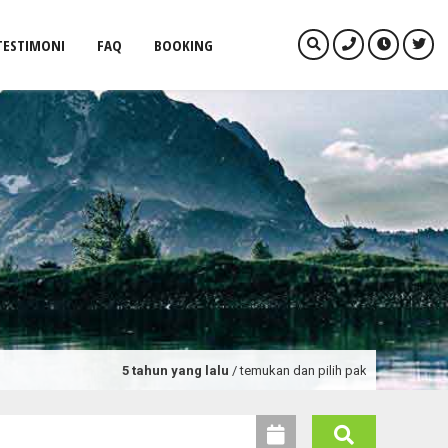
TESTIMONI
FAQ
BOOKING
5 tahun yang lalu
/ temukan dan pilih paket tour dan promo w