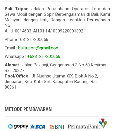
Bali Tripon
adalah Perusahaan Operator Tour dan
Sewa Mobil dengan Sopir Berpengalaman di Bali. Kami
Melayani dengan hati, Dengan Legalitas Perusahaan
No :
AHU-0014633-AH.01.14/ 0309220001892.
Phone : 081217205656
Email :
balitripon@gmail.com
Whatsapp :
+6281217205656
Alamat
: Jalan Pakisaji, Cenganasari 3 No.50 Kesiman,
Bali 20327
Pool/Office
: Jl. Nuansa Utama XIX, Blok A No.2,
Jimbaran, Kec. Kuta Sel., Kabupaten Badung, Bali
80361
METODE PEMBAYARAN