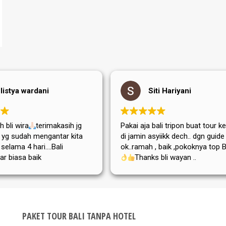
listya wardani
Siti Hariyani
 bli wira
terimakasih jg
Pakai aja bali tripon buat tour ke
di yg sudah mengantar kita
di jamin asyiikk dech.. dgn guide
i selama 4 hari....Bali
ok..ramah , baik ,pokoknya top Bg
ar biasa baik
Thanks bli wayan ..
,adat istiadatnya maupun
atanya....semoga tripon
a dan sukses selalu
PAKET TOUR BALI TANPA HOTEL