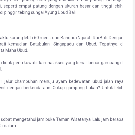
, seperti empat patung dengan ukuran besar dan tinggi lebih,
di pinggir tebing sungai Ayung Ubud Bali.
tu kurang lebih 60 menit dari Bandara Ngurah Rai Bali. Dengan
ati kemudian Batubulan, Singapadu dan Ubud. Tepatnya di
ita Maha Ubud.
a tidak perlu kuwatir karena akses yang benar-benar gampang di
l.
il jalur champuhan menuju ayam kedewatan ubud jalan raya
enit dengan berkendaraan. Cukup gampang bukan? Untuk lebih
ya sobat mengetahui jam buka Taman Wisatanya. Lalu jam berapa
00 malam.