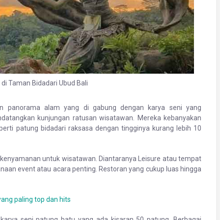
di Taman Bidadari Ubud Bali
an panorama alam yang di gabung dengan karya seni yang
atangkan kunjungan ratusan wisatawan. Mereka kebanyakan
perti patung bidadari raksasa dengan tingginya kurang lebih 10
ep kenyamanan untuk wisatawan. Diantaranya Leisure atau tempat
naan event atau acara penting. Restoran yang cukup luas hingga
ng paling top dan hits
karya seni patung batu yang ada kisaran 50 patung. Berbagai