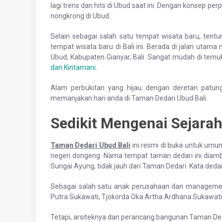
lagi trens dan hits di Ubud saat ini. Dengan konsep p
nongkrong di Ubud.
Selain sebagai salah satu tempat wisata baru, ten
tempat wisata baru di Bali ini. Berada di jalan utam
Ubud, Kabupaten Gianyar, Bali. Sangat mudah di tem
dan Kintamani
.
Alam perbukitan yang hijau dengan deretan patun
memanjakan hari anda di Taman Dedari Ubud Bali.
Sedikit Mengenai Sejara
Taman Dedari Ubud Bali
ini resmi di buka untuk umu
negeri dongeng. Nama tempat taman dedari ini diambil
Sungai Ayung, tidak jauh dari Taman Dedari. Kata dedar
Sebagai salah satu anak perusahaan dan managemen
Putra Sukawati, Tjokorda Oka Artha Ardhana Sukawati
Tetapi, arsiteknya dan perancang bangunan Taman Ded