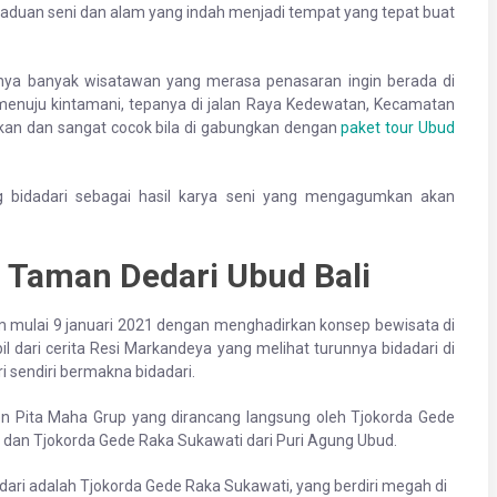
erpaduan seni dan alam yang indah menjadi tempat yang tepat buat
tunya banyak wisatawan yang merasa penasaran ingin berada di
a menuju kintamani, tepanya di jalan Raya Kedewatan, Kecamatan
ukan dan sangat cocok bila di gabungkan dengan
paket tour Ubud
g bidadari sebagai hasil karya seni yang mengagumkan akan
h Taman Dedari Ubud Bali
m mulai 9 januari 2021 dengan menghadirkan konsep bewisata di
 dari cerita Resi Markandeya yang melihat turunnya bidadari di
i sendiri bermakna bidadari.
 Pita Maha Grup yang dirancang langsung oleh Tjokorda Gede
 dan Tjokorda Gede Raka Sukawati dari Puri Agung Ubud.
ari adalah Tjokorda Gede Raka Sukawati, yang berdiri megah di