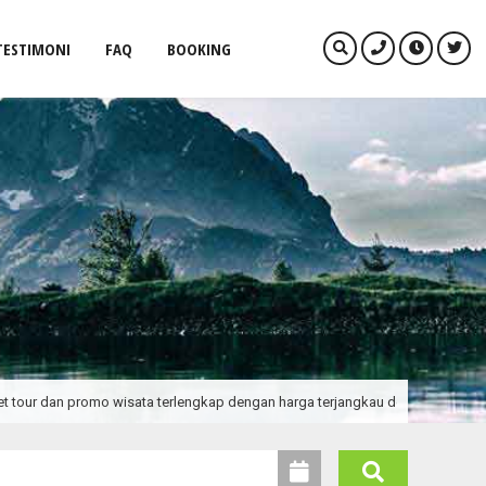
TESTIMONI
FAQ
BOOKING
omo wisata terlengkap dengan harga terjangkau dengan pelayanan prima di ba