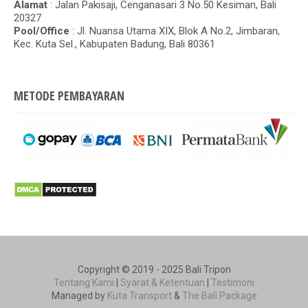
Alamat
: Jalan Pakisaji, Cenganasari 3 No.50 Kesiman, Bali
20327
Pool/Office
: Jl. Nuansa Utama XIX, Blok A No.2, Jimbaran,
Kec. Kuta Sel., Kabupaten Badung, Bali 80361
METODE PEMBAYARAN
Copyright © 2019 - 2025 Bali Tripon
Tentang Kami
|
Syarat & Ketentuan
|
Testimoni
Managed by
Kuta Transport
&
The Bali Package