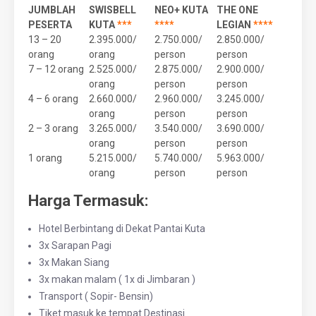
JUMBLAH
SWISBELL
NEO+ KUTA
THE ONE
PESERTA
KUTA
***
****
LEGIAN
****
13 – 20
2.395.000/
2.750.000/
2.850.000/
orang
orang
person
person
7 – 12 orang
2.525.000/
2.875.000/
2.900.000/
orang
person
person
4 – 6 orang
2.660.000/
2.960.000/
3.245.000/
orang
person
person
2 – 3 orang
3.265.000/
3.540.000/
3.690.000/
orang
person
person
1 orang
5.215.000/
5.740.000/
5.963.000/
orang
person
person
Harga Termasuk:
Hotel Berbintang di Dekat Pantai Kuta
3x Sarapan Pagi
3x Makan Siang
3x makan malam ( 1x di Jimbaran )
Transport ( Sopir- Bensin)
Tiket masuk ke tempat Destinasi