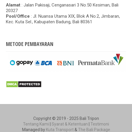
Alamat
: Jalan Pakisaji, Cenganasari 3 No.50 Kesiman, Bali
20327
Pool/Office
: Jl. Nuansa Utama XIX, Blok A No.2, Jimbaran,
Kec. Kuta Sel., Kabupaten Badung, Bali 80361
METODE PEMBAYARAN
Copyright © 2019 - 2025 Bali Tripon
Tentang Kami
|
Syarat & Ketentuan
|
Testimoni
Managed by
Kuta Transport
&
The Bali Package