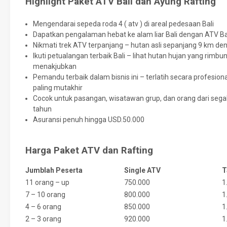
Highlight Paket ATV Bali dan Ayung Rafting
Mengendarai sepeda roda 4 ( atv ) di areal pedesaan Bali
Dapatkan pengalaman hebat ke alam liar Bali dengan ATV Ba
Nikmati trek ATV terpanjang – hutan asli sepanjang 9 km d
Ikuti petualangan terbaik Bali – lihat hutan hujan yang rimbun,
menakjubkan
Pemandu terbaik dalam bisnis ini – terlatih secara profesio
paling mutakhir
Cocok untuk pasangan, wisatawan grup, dan orang dari segala
tahun
Asuransi penuh hingga USD.50.000
Harga Paket ATV dan Rafting
Jumblah Peserta
Single ATV
T
11 orang – up
750.000
1
7 – 10 orang
800.000
1
4 – 6 orang
850.000
1
2 – 3 orang
920.000
1