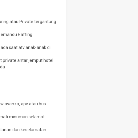
ring atau Private tergantung
 Pemandu Rafting
Pada saat atv anak-anak di
t private antar jemput hotel
nda
ew avanza, apv atau bus
nikmati minuman selamat
rjalanan dan keselamatan