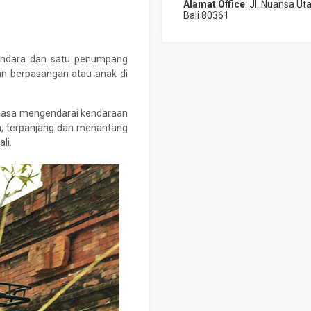
Alamat Office
: Jl. Nuansa U
Bali 80361
endara dan satu penumpang
kan berpasangan atau anak di
iasa mengendarai kendaraan
n, terpanjang dan menantang
li.