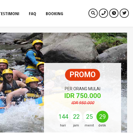
TESTIMONI
FAQ
BOOKING
PROMO
PER ORANG MULAI
IDR 750.000
IDR 950.000
144
22
25
28
hari
jam
menit
detik