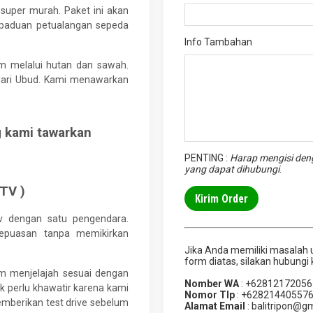
uper murah. Paket ini akan
erpaduan petualangan sepeda
Info Tambahan
 melalui hutan dan sawah.
t dari Ubud. Kami menawarkan
g kami tawarkan
PENTING :
Harap mengisi deng
yang dapat dihubungi
.
ATV )
v dengan satu pengendara.
epuasan tanpa memikirkan
Jika Anda memiliki masalah 
form diatas, silakan hubungi 
m menjelajah sesuai dengan
Nomber WA
: +62812172056
ak perlu khawatir karena kami
Nomor Tlp
: +62821440557
berikan test drive sebelum
Alamat Email
: balitripon@g