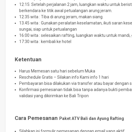
12:15: Setelah perjalanan 2 jam, luangkan waktu untuk beris
berkendara ke titik awal petualangan arung jeram.
12:35 wita : Tiba di arung jeram, makan siang.
13.45 wita : Gunakan peralatan keselamatan, ikuti saran kes
sungai, siap untuk petualangan
16:00 wita : selesaikan rafting, luangkan waktu untuk mandi, g
17:30 wita : kembali ke hotel
Ketentuan
Harus Memesan satu hari sebelum Muka
Reschedule Gratis – Silakan info Kami info 1 hari
Pembayaran bisa dilakukan via transfer atau bayar dengan 
Konfirmasi pemesanan tidak bisa tanpa adanya bukti pembay
validasi yang dikirimkan ke Bali Tripon
Cara Pemesanan
Paket ATV Bali dan Ayung Rafting
Silahkan isi formulir pemesanan dengan email yang aktif