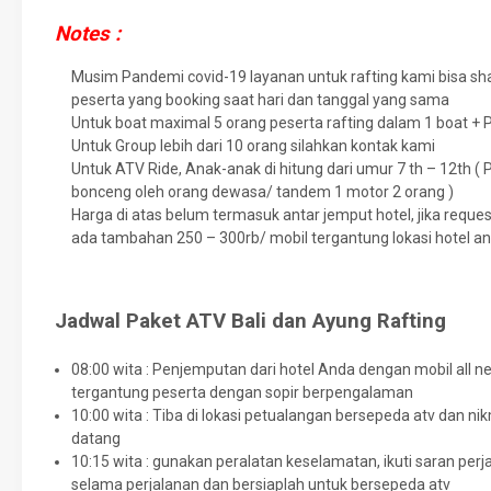
Notes :
Musim Pandemi covid-19 layanan untuk rafting kami bisa sha
peserta yang booking saat hari dan tanggal yang sama
Untuk boat maximal 5 orang peserta rafting dalam 1 boat +
Untuk Group lebih dari 10 orang silahkan kontak kami
Untuk ATV Ride, Anak-anak di hitung dari umur 7 th – 12th ( 
bonceng oleh orang dewasa/ tandem 1 motor 2 orang )
Harga di atas belum termasuk antar jemput hotel, jika reques
ada tambahan 250 – 300rb/ mobil tergantung lokasi hotel a
Jadwal Paket ATV Bali dan Ayung Rafting
08:00 wita : Penjemputan dari hotel Anda dengan mobil all n
tergantung peserta dengan sopir berpengalaman
10:00 wita : Tiba di lokasi petualangan bersepeda atv dan 
datang
10:15 wita : gunakan peralatan keselamatan, ikuti saran pe
selama perjalanan dan bersiaplah untuk bersepeda atv