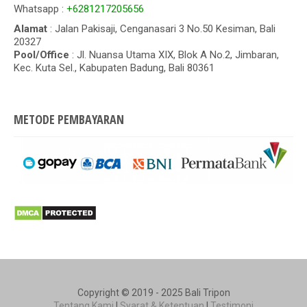
Whatsapp :
+6281217205656
Alamat
: Jalan Pakisaji, Cenganasari 3 No.50 Kesiman, Bali
20327
Pool/Office
: Jl. Nuansa Utama XIX, Blok A No.2, Jimbaran,
Kec. Kuta Sel., Kabupaten Badung, Bali 80361
METODE PEMBAYARAN
Copyright © 2019 - 2025 Bali Tripon
Tentang Kami
|
Syarat & Ketentuan
|
Testimoni