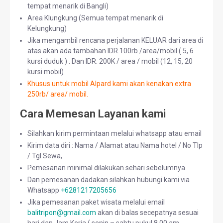
tempat menarik di Bangli)
Area Klungkung (Semua tempat menarik di
Kelungkung)
Jika mengambil rencana perjalanan KELUAR dari area di
atas akan ada tambahan IDR.100rb /area/mobil ( 5, 6
kursi duduk ) . Dan IDR. 200K / area / mobil (12, 15, 20
kursi mobil)
Khusus untuk mobil Alpard kami akan kenakan extra
250rb/ area/ mobil.
Cara Memesan Layanan kami
Silahkan kirim permintaan melalui whatsapp atau email
Kirim data diri : Nama / Alamat atau Nama hotel / No Tlp
/ Tgl Sewa,
Pemesanan minimal dilakukan sehari sebelumnya.
Dan pemesanan dadakan silahkan hubungi kami via
Whatsapp
+6281217205656
Jika pemesanan paket wisata melalui email
balitripon@gmail.com
akan di balas secepatnya sesuai
hari dan Jam Kerja ( senin – sabtu pukul 8.00 am