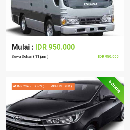
Mulai :
IDR 950.000
Sewa Sehari ( 11 jam )
IDR 950.000
6 Orang
INNOVA REBORN ( 6 TEMPAT DUDUK )