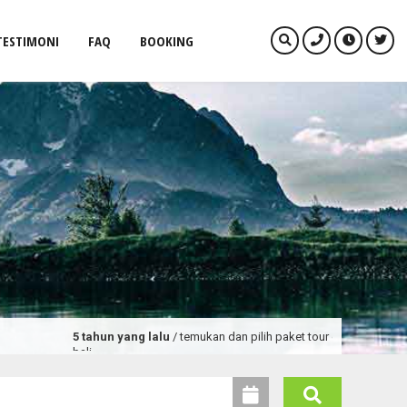
TESTIMONI
FAQ
BOOKING
5 tahun yang lalu
/ temukan dan pilih paket tour dan promo wisata terlengk
bali