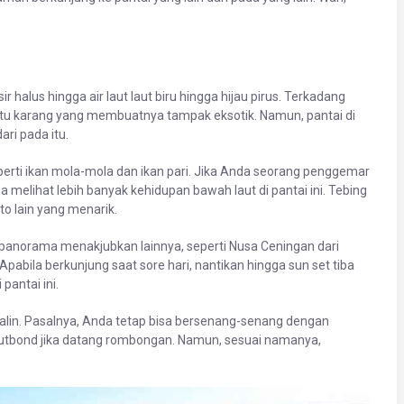
lus hingga air laut laut biru hingga hijau pirus. Terkadang
u karang yang membuatnya tampak eksotik. Namun, pantai di
ri pada itu.
eperti ikan mola-mola dan ikan pari. Jika Anda seorang penggemar
sa melihat lebih banyak kehidupan bawah laut di pantai ini. Tebing
oto lain yang menarik.
panorama menakjubkan lainnya, seperti Nusa Ceningan dari
abila berkunjung saat sore hari, nantikan hingga sun set tiba
antai ini.
lin. Pasalnya, Anda tetap bisa bersenang-senang dengan
h outbond jika datang rombongan. Namun, sesuai namanya,