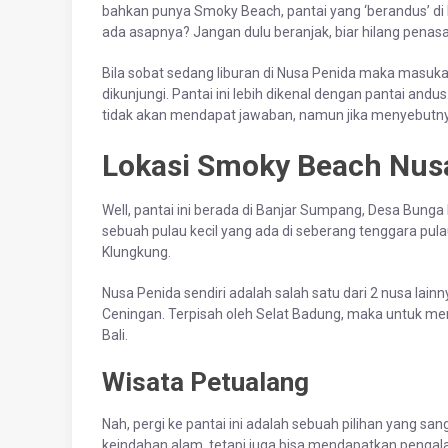
bahkan punya Smoky Beach, pantai yang ‘berandus’ di 
ada asapnya? Jangan dulu beranjak, biar hilang penasar
Bila sobat sedang liburan di Nusa Penida maka masukan
dikunjungi. Pantai ini lebih dikenal dengan pantai an
tidak akan mendapat jawaban, namun jika menyebutn
Lokasi Smoky Beach Nus
Well, pantai ini berada di Banjar Sumpang, Desa Bung
sebuah pulau kecil yang ada di seberang tenggara pulau
Klungkung.
Nusa Penida sendiri adalah salah satu dari 2 nusa lai
Ceningan. Terpisah oleh Selat Badung, maka untuk me
Bali.
Wisata Petualang
Nah, pergi ke pantai ini adalah sebuah pilihan yang s
keindahan alam, tetapi juga bisa mendapatkan pengalam