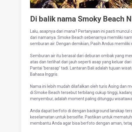
Di balik nama Smoky Beach N
Lalu, asapnya dari mana? Pertanyaan ini pasti muncul
dari namanya. Smoke Beach sebenarnya memiliki nama l
semburan air. Dengan demikian, Pasih Andus memiliki
Semburan air itu berasal dari deburan ombak yang men
atas dan terlihat dari jauh seperti asap yang keluar da
Pantai ‘berasap’ tadi. Lantaran Bali adalah tujuan w
Bahasa Inggris.
Nama ini lebih mudah dilafalkan oleh turis Asing dan m
di Smoke Beach tersebut terbilang cukup tinggi, kada
menyembur, adalah moment paling ditunggu wisatawa
Anda dapat berfoto di dengan background lanskap ter
keselamatan untuk berselfie. Pastikan untuk mematuh
membantu Anda agar bisa berfoto dengan aman, tetapi