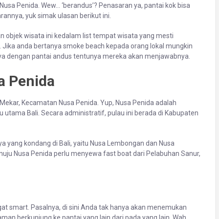
Nusa Penida. Wew… ‘berandus’? Penasaran ya, pantai kok bisa
annya, yuk simak ulasan berikut ini.
 objek wisata ini kedalam list tempat wisata yang mesti
dus. Jika anda bertanya smoke beach kepada orang lokal mungkin
ya dengan pantai andus tentunya mereka akan menjawabnya.
a Penida
a Mekar, Kecamatan Nusa Penida. Yup, Nusa Penida adalah
 utama Bali. Secara administratif, pulau ini berada di Kabupaten
nnya yang kondang di Bali, yaitu Nusa Lembongan dan Nusa
nuju Nusa Penida perlu menyewa fast boat dari Pelabuhan Sanur,
angat smart. Pasalnya, di sini Anda tak hanya akan menemukan
an berkunjung ke pantai yang lain dari pada yang lain. Wah,