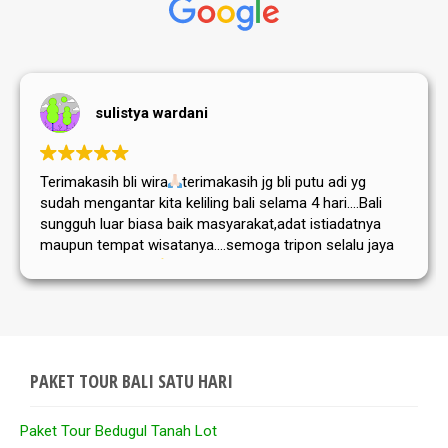
sulistya wardani
Terimakasih bli wira
terimakasih jg bli putu adi yg
sudah mengantar kita keliling bali selama 4 hari....Bali
sungguh luar biasa baik masyarakat,adat istiadatnya
maupun tempat wisatanya....semoga tripon selalu jaya
dan sukses selalu
PAKET TOUR BALI SATU HARI
Paket Tour Bedugul Tanah Lot