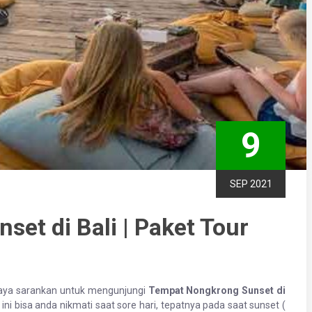
9
SEP 2021
et di Bali | Paket Tour
 saya sarankan untuk mengunjungi
Tempat Nongkrong Sunset di
 ini bisa anda nikmati saat sore hari, tepatnya pada saat sunset (