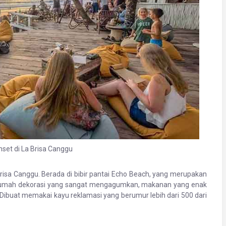
set di La Brisa Canggu
risa Canggu. Berada di bibir pantai Echo Beach, yang merupakan
gai rumah dekorasi yang sangat mengagumkan, makanan yang enak
i Dibuat memakai kayu reklamasi yang berumur lebih dari 500 dari