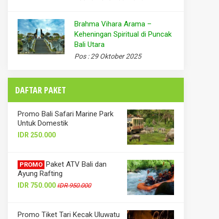
Brahma Vihara Arama –
Keheningan Spiritual di Puncak
Bali Utara
Pos : 29 Oktober 2025
DAFTAR PAKET
Promo Bali Safari Marine Park
Untuk Domestik
IDR 250.000
Paket ATV Bali dan
PROMO
Ayung Rafting
IDR 750.000
IDR 950.000
Promo Tiket Tari Kecak Uluwatu