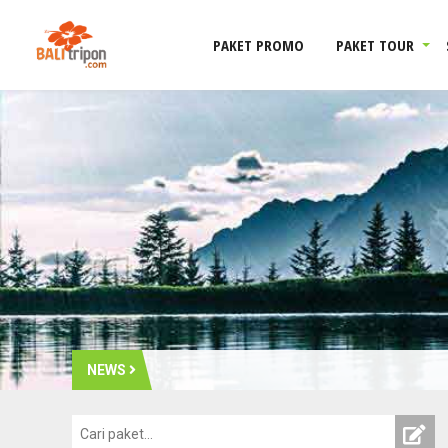
PAKET PROMO
PAKET TOUR
NEWS