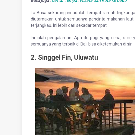
Baca juga
:
Daftar Tempat Wisata dari Kuta ke Ubud
La Brisa sekarang ini adalah tempat ramah lingkungan 
diutamakan untuk semuanya pencinta makanan laut
terjangkau. Ini lebih dari sekadar tempat.
Ini ialah pengalaman. Apa itu pagi yang ceria, so
semuanya yang terbaik di Bali bisa diketemukan di sini.
2. Singgel Fin, Uluwatu