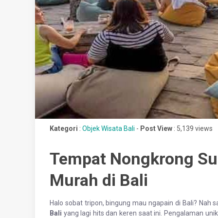
Kategori
:
Objek Wisata Bali
-
Post View
: 5,139 views
Tempat Nongkrong Suns
Murah di Bali
Halo sobat tripon, bingung mau ngapain di Bali? Nah
Bali
yang lagi hits dan keren saat ini. Pengalaman unik