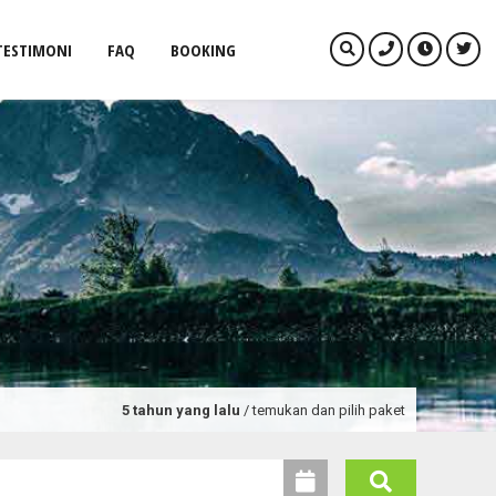
TESTIMONI
FAQ
BOOKING
5 tahun yang lalu
/ temukan dan pilih paket tour dan promo wisata terlen