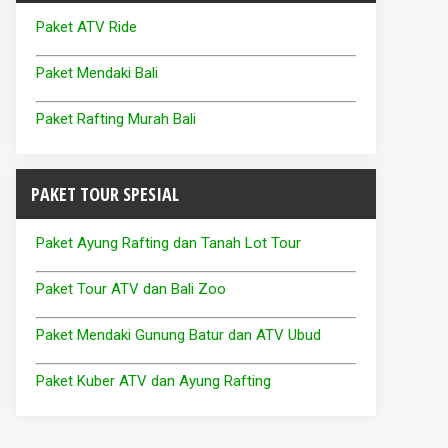
Paket ATV Ride
Paket Mendaki Bali
Paket Rafting Murah Bali
PAKET TOUR SPESIAL
Paket Ayung Rafting dan Tanah Lot Tour
Paket Tour ATV dan Bali Zoo
Paket Mendaki Gunung Batur dan ATV Ubud
Paket Kuber ATV dan Ayung Rafting