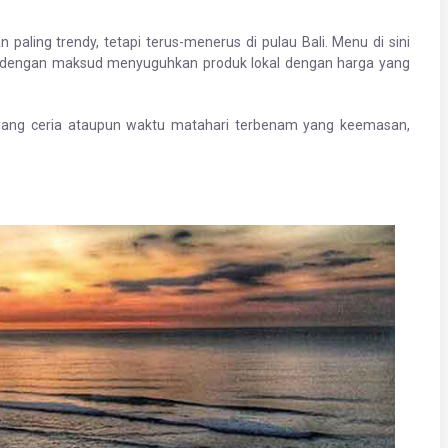
paling trendy, tetapi terus-menerus di pulau Bali. Menu di sini
 dengan maksud menyuguhkan produk lokal dengan harga yang
re yang ceria ataupun waktu matahari terbenam yang keemasan,