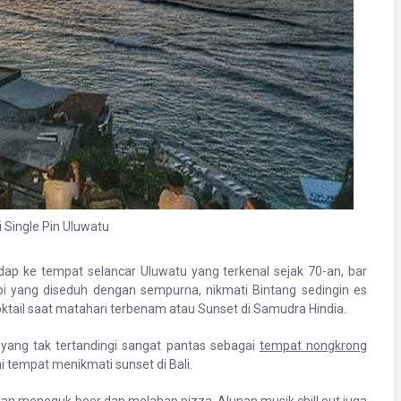
i Single Pin Uluwatu
dap ke tempat selancar Uluwatu yang terkenal sejak 70-an, bar
pi yang diseduh dengan sempurna, nikmati Bintang sedingin es
ktail saat matahari terbenam atau Sunset di Samudra Hindia.
yang tak tertandingi sangat pantas sebagai
tempat nongkrong
ai tempat menikmati sunset di Bali.
ian meneguk beer dan melahap pizza. Alunan musik chill out juga