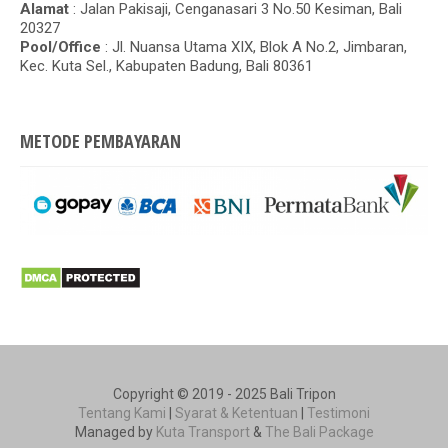
Alamat
: Jalan Pakisaji, Cenganasari 3 No.50 Kesiman, Bali
20327
Pool/Office
: Jl. Nuansa Utama XIX, Blok A No.2, Jimbaran,
Kec. Kuta Sel., Kabupaten Badung, Bali 80361
METODE PEMBAYARAN
Copyright © 2019 - 2025 Bali Tripon
Tentang Kami
|
Syarat & Ketentuan
|
Testimoni
Managed by
Kuta Transport
&
The Bali Package