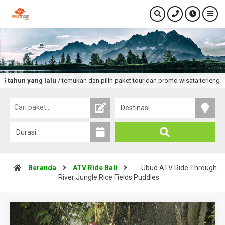
 yang lalu
/ temukan dan pilih paket tour dan promo wisata terlengkap denga
Beranda
ATV Ride Bali
Ubud ATV Ride Through
River Jungle Rice Fields Puddles