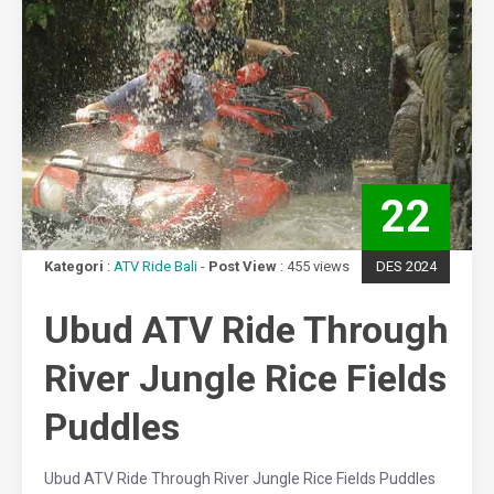
22
Kategori
:
ATV Ride Bali
-
Post View
: 455 views
DES 2024
Ubud ATV Ride Through
River Jungle Rice Fields
Puddles
Ubud ATV Ride Through River Jungle Rice Fields Puddles