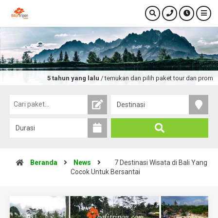
5 tahun yang lalu
/ temukan dan pilih paket tour dan promo wisata ter
Beranda
News
7 Destinasi Wisata di Bali Yang
Cocok Untuk Bersantai