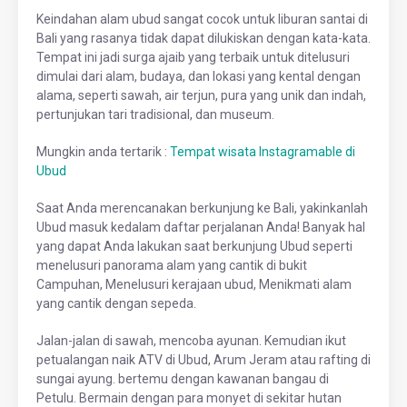
Keindahan alam ubud sangat cocok untuk liburan santai di
Bali yang rasanya tidak dapat dilukiskan dengan kata-kata.
Tempat ini jadi surga ajaib yang terbaik untuk ditelusuri
dimulai dari alam, budaya, dan lokasi yang kental dengan
alama, seperti sawah, air terjun, pura yang unik dan indah,
pertunjukan tari tradisional, dan museum.
Mungkin anda tertarik :
Tempat wisata Instagramable di
Ubud
Saat Anda merencanakan berkunjung ke Bali, yakinkanlah
Ubud masuk kedalam daftar perjalanan Anda! Banyak hal
yang dapat Anda lakukan saat berkunjung Ubud seperti
menelusuri panorama alam yang cantik di bukit
Campuhan, Menelusuri kerajaan ubud, Menikmati alam
yang cantik dengan sepeda.
Jalan-jalan di sawah, mencoba ayunan. Kemudian ikut
petualangan naik ATV di Ubud, Arum Jeram atau rafting di
sungai ayung. bertemu dengan kawanan bangau di
Petulu. Bermain dengan para monyet di sekitar hutan