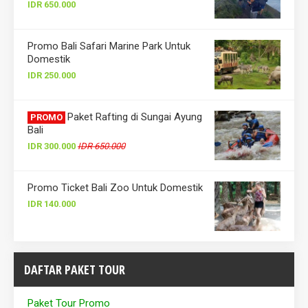
IDR 650.000
Promo Bali Safari Marine Park Untuk
Domestik
IDR 250.000
Paket Rafting di Sungai Ayung
PROMO
Bali
IDR 300.000
IDR 650.000
Promo Ticket Bali Zoo Untuk Domestik
IDR 140.000
DAFTAR PAKET TOUR
Paket Tour Promo