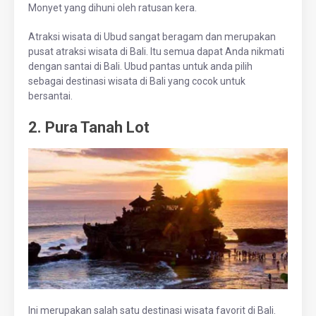
Monyet yang dihuni oleh ratusan kera.
Atraksi wisata di Ubud sangat beragam dan merupakan
pusat atraksi wisata di Bali. Itu semua dapat Anda nikmati
dengan santai di Bali. Ubud pantas untuk anda pilih
sebagai destinasi wisata di Bali yang cocok untuk
bersantai.
2. Pura Tanah Lot
Ini merupakan salah satu destinasi wisata favorit di Bali.