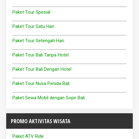
Paket Tour Spesial
Paket Tour Satu Hari
Paket Tour Setengah Hari
Paket Tour Bali Tanpa Hotel
Paket Tour Bali Dengan Hotel
Paket Tour Nusa Penida Bali
Paket Sewa Mobil dengan Sopir Bali
PROMO AKTIVITAS WISATA
Paket ATV Ride