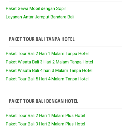
Paket Sewa Mobil dengan Sopir
Layanan Antar Jemput Bandara Bali
PAKET TOUR BALI TANPA HOTEL
Paket Tour Bali 2 Hari 1 Malam Tanpa Hotel
Paket Wisata Bali 3 Hari 2 Malam Tanpa Hotel
Paket Wisata Bali 4 hari 3 Malam Tanpa Hotel
Paket Tour Bali 5 Hari 4 Malam Tanpa Hotel
PAKET TOUR BALI DENGAN HOTEL
Paket Tour Bali 2 Hari 1 Malam Plus Hotel
Paket Tour Bali 3 Hari 2 Malam Plus Hotel