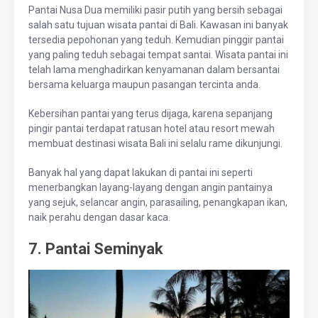
Pantai Nusa Dua memiliki pasir putih yang bersih sebagai
salah satu tujuan wisata pantai di Bali. Kawasan ini banyak
tersedia pepohonan yang teduh. Kemudian pinggir pantai
yang paling teduh sebagai tempat santai. Wisata pantai ini
telah lama menghadirkan kenyamanan dalam bersantai
bersama keluarga maupun pasangan tercinta anda.
Kebersihan pantai yang terus dijaga, karena sepanjang
pingir pantai terdapat ratusan hotel atau resort mewah
membuat destinasi wisata Bali ini selalu rame dikunjungi.
Banyak hal yang dapat lakukan di pantai ini seperti
menerbangkan layang-layang dengan angin pantainya
yang sejuk, selancar angin, parasailing, penangkapan ikan,
naik perahu dengan dasar kaca.
7. Pantai Seminyak