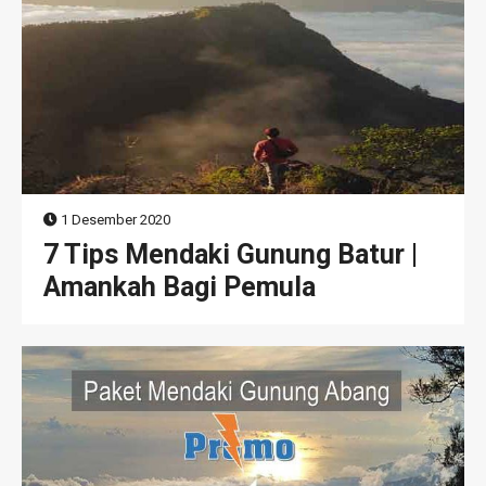
1 Desember 2020
7 Tips Mendaki Gunung Batur |
Amankah Bagi Pemula