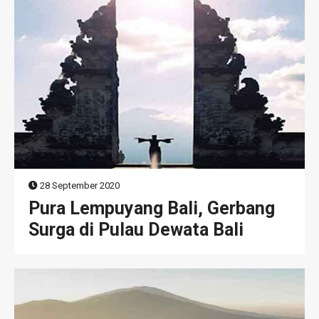
28 September 2020
Pura Lempuyang Bali, Gerbang
Surga di Pulau Dewata Bali