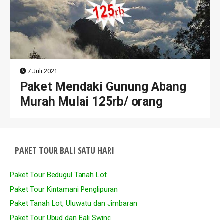
7 Juli 2021
Paket Mendaki Gunung Abang
Murah Mulai 125rb/ orang
PAKET TOUR BALI SATU HARI
Paket Tour Bedugul Tanah Lot
Paket Tour Kintamani Penglipuran
Paket Tanah Lot, Uluwatu dan Jimbaran
Paket Tour Ubud dan Bali Swing