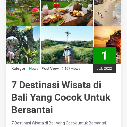
1
Kategori
:
News
-
Post View
: 1,107 views
JUL 2022
7 Destinasi Wisata di
Bali Yang Cocok Untuk
Bersantai
7 Destinasi Wisata di Bali yang Cocok untuk Bersantai.