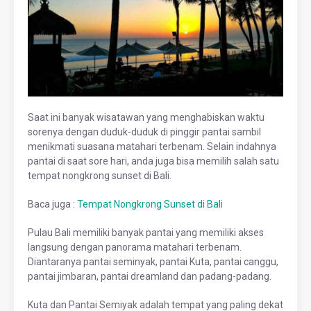
Saat ini banyak wisatawan yang menghabiskan waktu
sorenya dengan duduk-duduk di pinggir pantai sambil
menikmati suasana matahari terbenam. Selain indahnya
pantai di saat sore hari, anda juga bisa memilih salah satu
tempat nongkrong sunset di Bali.
Baca juga :
Tempat Nongkrong Sunset di Bali
Pulau Bali memiliki banyak pantai yang memiliki akses
langsung dengan panorama matahari terbenam.
Diantaranya pantai seminyak, pantai Kuta, pantai canggu,
pantai jimbaran, pantai dreamland dan padang-padang.
Kuta dan Pantai Semiyak adalah tempat yang paling dekat