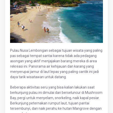
Pulau Nusa Lembongan sebagai tujuan wisata yang paling
pas sebagai tempat santai karena tidak ada pedagang
asongan yang aktif menjajakan barang mereka di area
rekreasi ini. Panorama air kehijauan dan karang yang
menyerupai jamur di laut lepas yang paling cantik ini jadi
daya tarik wisatawan untuk datang.
Beberapa aktivitas seru yang bisa kalian lakukan saat
berkunjung pulau ini dimulai dari berseluncur di Mushroom
Bay, pergi untuk menyelam, snorkeling, naik kapal pesiar.
Berkunjung peternakan rumput laut, tujuan pantai
tersembunyi, dan naik perahu ke hutan Mangrove dengan