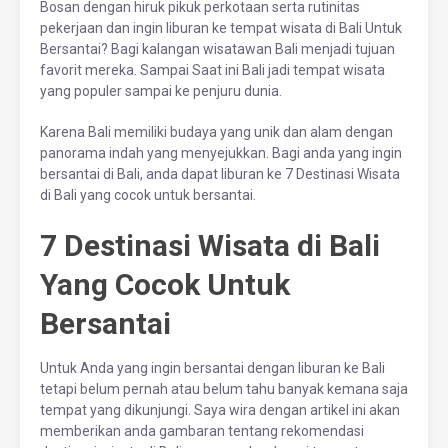
Bosan dengan hiruk pikuk perkotaan serta rutinitas
pekerjaan dan ingin liburan ke tempat wisata di Bali Untuk
Bersantai? Bagi kalangan wisatawan Bali menjadi tujuan
favorit mereka. Sampai Saat ini Bali jadi tempat wisata
yang populer sampai ke penjuru dunia.
Karena Bali memiliki budaya yang unik dan alam dengan
panorama indah yang menyejukkan. Bagi anda yang ingin
bersantai di Bali, anda dapat liburan ke 7 Destinasi Wisata
di Bali yang cocok untuk bersantai.
7 Destinasi Wisata di Bali
Yang Cocok Untuk
Bersantai
Untuk Anda yang ingin bersantai dengan liburan ke Bali
tetapi belum pernah atau belum tahu banyak kemana saja
tempat yang dikunjungi. Saya wira dengan artikel ini akan
memberikan anda gambaran tentang rekomendasi