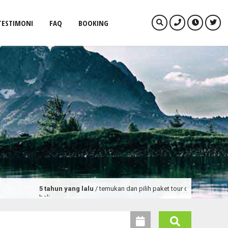
TESTIMONI
FAQ
BOOKING
5 tahun yang lalu
/ temukan dan pilih paket tour dan promo wisata terleng
bali