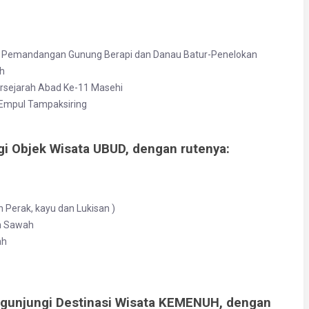
p Pemandangan Gunung Berapi dan Danau Batur-Penelokan
h
ersejarah Abad Ke-11 Masehi
a Empul Tampaksiring
gi Objek Wisata UBUD, dengan rutenya:
 Perak, kayu dan Lukisan )
n Sawah
ah
engunjungi Destinasi Wisata KEMENUH, dengan