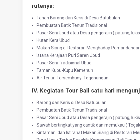
rutenya:
Tarian Barong dan Keris di Desa Batubulan
Pembuatan Batik Tenun Tradisional
Pasar Seni Ubud atau Desa pengerajin ( patung, luki
Hutan Kera Ubud
Makan Siang di Restoran Menghadap Pemandanga
Istana Kerajaan Puri Saren Ubud
Pasar Seni Tradisional Ubud
Taman Kupu-Kupu Kemenuh
Air Terjun Tersembunyi Tegenungan
IV. Kegiatan Tour Bali satu hari meng
Barong dan Keris di Desa Batubulan
Pembuatan Batik Tenun Tradisional
Pasar Seni Ubud atau Desa pengerajin ( patung, luki
Sawah bertingkat yang cantik dan memukau ( Tegala
Kintamani dan Istirahat Makan Siang di Restoran
Pura Hindu Tertua Besakih-Karangasem Bali Timur