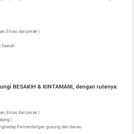
san, Emas dan perak )
n Sawah
unjungi BESAKIH & KINTAMANI, dengan rutenya:
san, Emas dan perak )
lang )
 Menghadap Pemandangan gunung dan danau