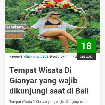
18
Kategori
:
Objek Wisata Bali
-
Post View
: 1,117 views
DES 2023
Tempat Wisata Di
Gianyar yang wajib
dikunjungi saat di Bali
Tempat Wisata Di Gianyar yang wajib dikunjungi saat