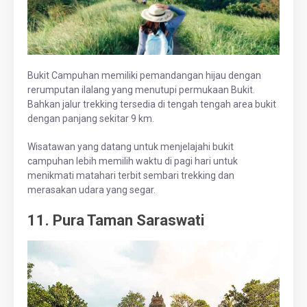
Bukit Campuhan memiliki pemandangan hijau dengan
rerumputan ilalang yang menutupi permukaan Bukit.
Bahkan jalur trekking tersedia di tengah tengah area bukit
dengan panjang sekitar 9 km.
Wisatawan yang datang untuk menjelajahi bukit
campuhan lebih memilih waktu di pagi hari untuk
menikmati matahari terbit sembari trekking dan
merasakan udara yang segar.
11. Pura Taman Saraswati