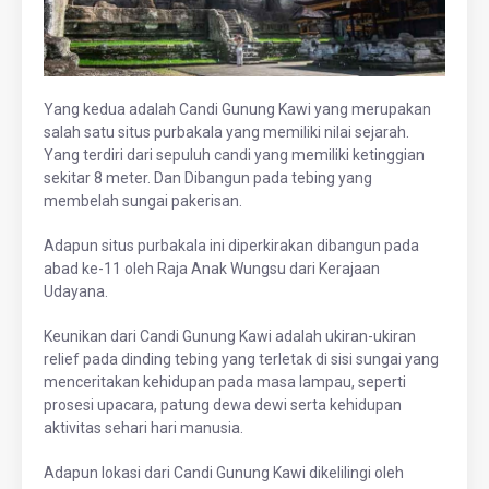
Yang kedua adalah Candi Gunung Kawi yang merupakan
salah satu situs purbakala yang memiliki nilai sejarah.
Yang terdiri dari sepuluh candi yang memiliki ketinggian
sekitar 8 meter. Dan Dibangun pada tebing yang
membelah sungai pakerisan.
Adapun situs purbakala ini diperkirakan dibangun pada
abad ke-11 oleh Raja Anak Wungsu dari Kerajaan
Udayana.
Keunikan dari Candi Gunung Kawi adalah ukiran-ukiran
relief pada dinding tebing yang terletak di sisi sungai yang
menceritakan kehidupan pada masa lampau, seperti
prosesi upacara, patung dewa dewi serta kehidupan
aktivitas sehari hari manusia.
Adapun lokasi dari Candi Gunung Kawi dikelilingi oleh