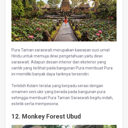
Pura Taman saraswati merupakan kawasan suci umat
Hindu untuk memuja dewi pengetahuan yaitu dewi
saraswati. Adapun desain interior dan eksterior yang
cantik yang terlihat pada bangunan Pura membuat Pura
ini memiliki banyak daya tariknya tersendiri.
Terlebih Kolam teratai yang berpadu serasi dengan
ornamen seni ukir yang berada pada bangunan pura
sehingga membuat Pura Taman Saraswati begitu indah,
estetik serta mempesona.
12. Monkey Forest Ubud