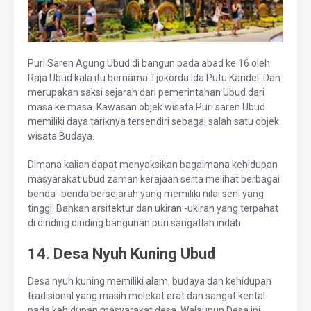
Puri Saren Agung Ubud di bangun pada abad ke 16 oleh
Raja Ubud kala itu bernama Tjokorda Ida Putu Kandel. Dan
merupakan saksi sejarah dari pemerintahan Ubud dari
masa ke masa. Kawasan objek wisata Puri saren Ubud
memiliki daya tariknya tersendiri sebagai salah satu objek
wisata Budaya.
Dimana kalian dapat menyaksikan bagaimana kehidupan
masyarakat ubud zaman kerajaan serta melihat berbagai
benda -benda bersejarah yang memiliki nilai seni yang
tinggi. Bahkan arsitektur dan ukiran -ukiran yang terpahat
di dinding dinding bangunan puri sangatlah indah.
14.
Desa Nyuh Kuning Ubud
Desa nyuh kuning memiliki alam, budaya dan kehidupan
tradisional yang masih melekat erat dan sangat kental
pada kehidupan masyarakat desa. Walaupun Desa ini