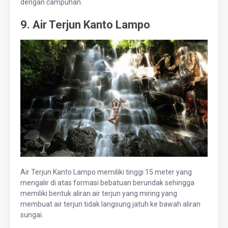
dengan campuhan.
9. Air Terjun Kanto Lampo
Air Terjun Kanto Lampo memiliki tinggi 15 meter yang
mengalir di atas formasi bebatuan berundak sehingga
memiliki bentuk aliran air terjun yang miring yang
membuat air terjun tidak langsung jatuh ke bawah aliran
sungai.