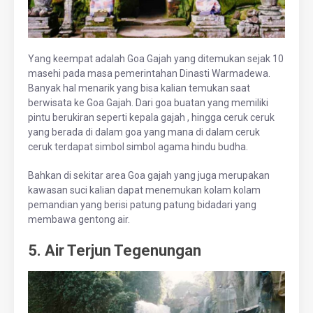
Yang keempat adalah Goa Gajah yang ditemukan sejak 10
masehi pada masa pemerintahan Dinasti Warmadewa.
Banyak hal menarik yang bisa kalian temukan saat
berwisata ke Goa Gajah. Dari goa buatan yang memiliki
pintu berukiran seperti kepala gajah , hingga ceruk ceruk
yang berada di dalam goa yang mana di dalam ceruk
ceruk terdapat simbol simbol agama hindu budha.
Bahkan di sekitar area Goa gajah yang juga merupakan
kawasan suci kalian dapat menemukan kolam kolam
pemandian yang berisi patung patung bidadari yang
membawa gentong air.
5. Air Terjun Tegenungan