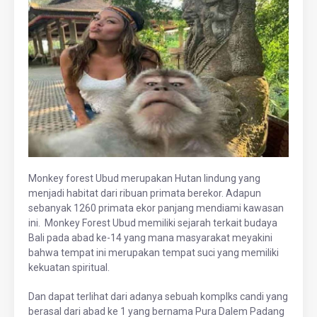
Monkey forest Ubud merupakan Hutan lindung yang
menjadi habitat dari ribuan primata berekor. Adapun
sebanyak 1260 primata ekor panjang mendiami kawasan
ini. Monkey Forest Ubud memiliki sejarah terkait budaya
Bali pada abad ke-14 yang mana masyarakat meyakini
bahwa tempat ini merupakan tempat suci yang memiliki
kekuatan spiritual.
Dan dapat terlihat dari adanya sebuah komplks candi yang
berasal dari abad ke 1 yang bernama Pura Dalem Padang