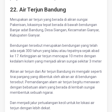
22. Air Terjun Bandung
Merupakan air terjun yang berada di aliran sungai
Pakerisan, lokasinya tepat berada di bawah bendungan
Banjar adat Bandung, Desa Siangan, Kecamatan Gianyar,
Kabupaten Gianyar.
Bendungan tersebut merupakan bendungan yang telah
ada sejak 300 tahun yang lalau atau tepatnya sejak abad
ke 17. Ketinggian air terjun mencapai 10 metre dengan
kedalam kolam yang menjadi aliran sungai sekitar 3 meter
Aliran air terjun dari Air terjun Bandung ini mengalir seperti
tirai panjang yang dibentuk oleh aliran air di bendungan
tersebut. Pemandangan alam air terjun begitu menawan
dengan bebatuan alam yang berada di lembah sungai
membentuk sebuah ngarai.
Dan menjadi jalur petualangan kecil untuk ke lokasi air
terjun dengan lebih dekat.