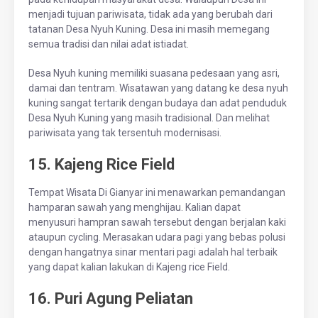
menjadi tujuan pariwisata, tidak ada yang berubah dari
tatanan Desa Nyuh Kuning. Desa ini masih memegang
semua tradisi dan nilai adat istiadat.
Desa Nyuh kuning memiliki suasana pedesaan yang asri,
damai dan tentram. Wisatawan yang datang ke desa nyuh
kuning sangat tertarik dengan budaya dan adat penduduk
Desa Nyuh Kuning yang masih tradisional. Dan melihat
pariwisata yang tak tersentuh modernisasi.
15. Kajeng Rice Field
Tempat Wisata Di Gianyar ini menawarkan pemandangan
hamparan sawah yang menghijau. Kalian dapat
menyusuri hampran sawah tersebut dengan berjalan kaki
ataupun cycling. Merasakan udara pagi yang bebas polusi
dengan hangatnya sinar mentari pagi adalah hal terbaik
yang dapat kalian lakukan di Kajeng rice Field.
16. Puri Agung Peliatan