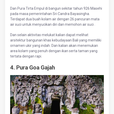
Dan Pura Tirta Empul di bangun sekitar tahun 926 Masehi
pada masa pemerintahan Sri Candra Bayasingha.
Terdapat dua buah kolam air dengan 26 pancuran mata
air suci untuk menyucikan diri dan memohon air suci .
Dan selain aktivitas melukat kalian dapat melihat
arsitektur bangunan khas kebudayaan Bali yang memiliki
ornamen ukir yang indah. Dan kalian akan menemukan
area kolam yang penuh dengan ikan serta taman yang
tertata dengan rapi.
4. Pura Goa Gajah