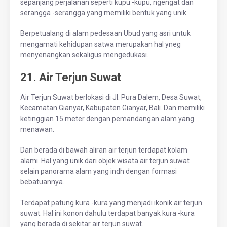
sepanjang perjalanan seperti kupu -kupu, ngengat dan
serangga -serangga yang memiliki bentuk yang unik.
Berpetualang di alam pedesaan Ubud yang asri untuk
mengamati kehidupan satwa merupakan hal yneg
menyenangkan sekaligus mengedukasi.
21. Air Terjun Suwat
Air Terjun Suwat berlokasi di Jl. Pura Dalem, Desa Suwat,
Kecamatan Gianyar, Kabupaten Gianyar, Bali. Dan memiliki
ketinggian 15 meter dengan pemandangan alam yang
menawan.
Dan berada di bawah aliran air terjun terdapat kolam
alami. Hal yang unik dari objek wisata air terjun suwat
selain panorama alam yang indh dengan formasi
bebatuannya.
Terdapat patung kura -kura yang menjadi ikonik air terjun
suwat. Hal ini konon dahulu terdapat banyak kura -kura
yang berada di sekitar air terjun suwat.