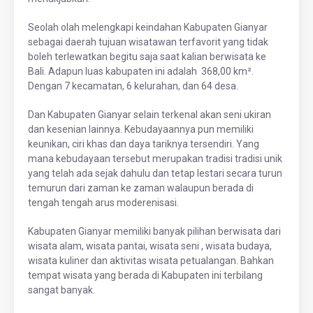
Seolah olah melengkapi keindahan Kabupaten Gianyar
sebagai daerah tujuan wisatawan terfavorit yang tidak
boleh terlewatkan begitu saja saat kalian berwisata ke
Bali. Adapun luas kabupaten ini adalah 368,00 km².
Dengan 7 kecamatan, 6 kelurahan, dan 64 desa.
Dan Kabupaten Gianyar selain terkenal akan seni ukiran
dan kesenian lainnya. Kebudayaannya pun memiliki
keunikan, ciri khas dan daya tariknya tersendiri. Yang
mana kebudayaan tersebut merupakan tradisi tradisi unik
yang telah ada sejak dahulu dan tetap lestari secara turun
temurun dari zaman ke zaman walaupun berada di
tengah tengah arus moderenisasi.
Kabupaten Gianyar memiliki banyak pilihan berwisata dari
wisata alam, wisata pantai, wisata seni , wisata budaya,
wisata kuliner dan aktivitas wisata petualangan. Bahkan
tempat wisata yang berada di Kabupaten ini terbilang
sangat banyak.