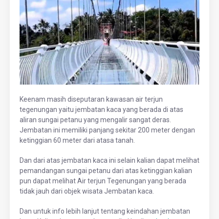
Keenam masih diseputaran kawasan air terjun
tegenungan yaitu jembatan kaca yang berada di atas
aliran sungai petanu yang mengalir sangat deras.
Jembatan ini memiliki panjang sekitar 200 meter dengan
ketinggian 60 meter dari atasa tanah.
Dan dari atas jembatan kaca ini selain kalian dapat melihat
pemandangan sungai petanu dari atas ketinggian kalian
pun dapat melihat Air terjun Tegenungan yang berada
tidak jauh dari objek wisata Jembatan kaca.
Dan untuk info lebih lanjut tentang keindahan jembatan