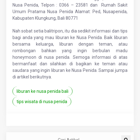
Nusa Penida, Telpon : 0366 – 23581 dan Rumah Sakit
Umum Pratama Nusa Penida Alamat: Ped, Nusapenida,
Kabupaten Klungkung, Bali 80771
Nah sobat setia balitripon, itu dia sedikit informasi dan tips
bagi anda yang mau liburan ke Nusa Penida. Baik liburan
bersama keluarga, liburan dengan teman, atau
rombongan bahkan yang ingin berbulan madu
honeymoon di nusa penida. Semoga informasi di atas
bermanfaat dan silahkan di bagikan ke teman atau
saudara yang ingin liburan ke Nusa Penida. Sampai jumpa
di artikel berikutnya.
liburan ke nusa penida bali
tips wisata di nusa penida