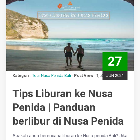
27
Kategori
:
Tour Nusa Penida Bali
-
Post View
: 1,553 views
JUN 2021
Tips Liburan ke Nusa
Penida | Panduan
berlibur di Nusa Penida
Apakah anda berencana liburan ke Nusa penida Bali? Jika