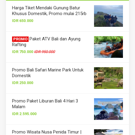
Harga Tiket Mendaki Gunung Batur
Khusus Domestik, Promo mulai 215rb
IDR 650.000
Paket ATV Bali dan Ayung
PROMO
Rafting
IDR 750.000
IDR 950.000
Promo Bali Safari Marine Park Untuk
Domestik
IDR 250.000
Promo Paket Liburan Bali 4 Hari 3
Malam
IDR 2.595.000
Promo Wisata Nusa Penida Timur |