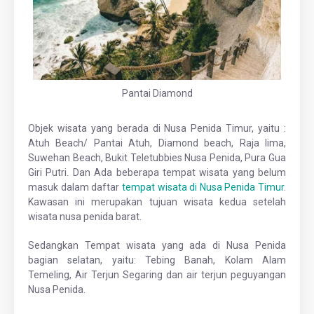
Pantai Diamond
Objek wisata yang berada di Nusa Penida Timur, yaitu :
Atuh Beach/ Pantai Atuh, Diamond beach, Raja lima,
Suwehan Beach, Bukit Teletubbies Nusa Penida, Pura Gua
Giri Putri. Dan Ada beberapa tempat wisata yang belum
masuk dalam daftar
tempat wisata di Nusa Penida Timur
.
Kawasan ini merupakan tujuan wisata kedua setelah
wisata nusa penida barat.
Sedangkan Tempat wisata yang ada di Nusa Penida
bagian selatan, yaitu: Tebing Banah, Kolam Alam
Temeling, Air Terjun Segaring dan air terjun peguyangan
Nusa Penida.