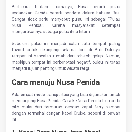
Berbicara tentang namanya, Nusa berarti pulau
sedangkan Penida berarti pendeta dalam bahasa Bali.
Sangat tidak perlu menyebut pulau ini sebagai “Pulau
Nusa Penida”. Karena masyarakat setempat
mengartikannya sebagai pulau ilmu hitam.
Sebelum pulau ini menjadi salah satu tempat paling
favorit untuk dikunjungi selama tour di Bali. Dulunya
tempat ini hanyalah rumah dari roh-roh gelap. Namun,
meskipun tempat ini berkonotasi negatif, pulau ini tetap
menjadi tujuan penting untuk wisata religi.
Cara menuju Nusa Penida
Ada empat mode transportasi yang bisa digunakan untuk
mengunjungi Nusa Penida. Cara ke Nusa Penida bisa anda
pilih mulai dari termurah dengan kapal ferry sampai
dengan termahal dengan kapal Cruise, seperti di bawah
ini.