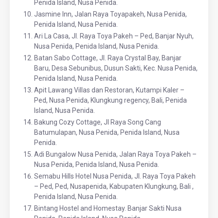
Penida Island, Nusa Penida.
Jasmine Inn, Jalan Raya Toyapakeh, Nusa Penida,
Penida Island, Nusa Penida.
Ari La Casa, Jl. Raya Toya Pakeh – Ped, Banjar Nyuh,
Nusa Penida, Penida Island, Nusa Penida.
Batan Sabo Cottage, Jl. Raya Crystal Bay, Banjar
Baru, Desa Sebunibus, Dusun Sakti, Kec. Nusa Penida,
Penida Island, Nusa Penida.
Apit Lawang Villas dan Restoran, Kutampi Kaler –
Ped, Nusa Penida, Klungkung regency, Bali, Penida
Island, Nusa Penida.
Bakung Cozy Cottage, Jl Raya Song Cang
Batumulapan, Nusa Penida, Penida Island, Nusa
Penida.
Adi Bungalow Nusa Penida, Jalan Raya Toya Pakeh –
Nusa Penida, Penida Island, Nusa Penida.
Semabu Hills Hotel Nusa Penida, Jl. Raya Toya Pakeh
– Ped, Ped, Nusapenida, Kabupaten Klungkung, Bali ,
Penida Island, Nusa Penida.
Bintang Hostel and Homestay. Banjar Sakti Nusa