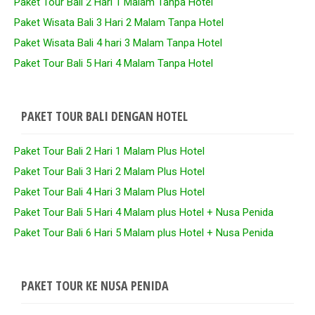
Paket Tour Bali 2 Hari 1 Malam Tanpa Hotel
Paket Wisata Bali 3 Hari 2 Malam Tanpa Hotel
Paket Wisata Bali 4 hari 3 Malam Tanpa Hotel
Paket Tour Bali 5 Hari 4 Malam Tanpa Hotel
PAKET TOUR BALI DENGAN HOTEL
Paket Tour Bali 2 Hari 1 Malam Plus Hotel
Paket Tour Bali 3 Hari 2 Malam Plus Hotel
Paket Tour Bali 4 Hari 3 Malam Plus Hotel
Paket Tour Bali 5 Hari 4 Malam plus Hotel + Nusa Penida
Paket Tour Bali 6 Hari 5 Malam plus Hotel + Nusa Penida
PAKET TOUR KE NUSA PENIDA