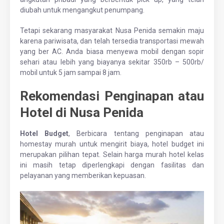
diubah untuk mengangkut penumpang.
Tetapi sekarang masyarakat Nusa Penida semakin maju
karena pariwisata, dan telah tersedia transportasi mewah
yang ber AC. Anda biasa menyewa mobil dengan sopir
sehari atau lebih yang biayanya sekitar 350rb – 500rb/
mobil untuk 5 jam sampai 8 jam.
Rekomendasi Penginapan atau
Hotel di Nusa Penida
Hotel Budget
, Berbicara tentang penginapan atau
homestay murah untuk mengirit biaya, hotel budget ini
merupakan pilihan tepat. Selain harga murah hotel kelas
ini masih tetap diperlengkapi dengan fasilitas dan
pelayanan yang memberikan kepuasan.