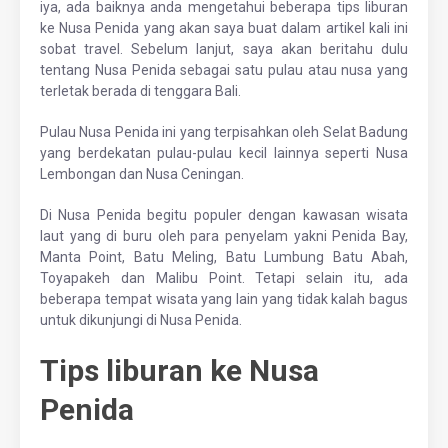
iya, ada baiknya anda mengetahui beberapa tips liburan
ke Nusa Penida yang akan saya buat dalam artikel kali ini
sobat travel. Sebelum lanjut, saya akan beritahu dulu
tentang Nusa Penida sebagai satu pulau atau nusa yang
terletak berada di tenggara Bali.
Pulau Nusa Penida ini yang terpisahkan oleh Selat Badung
yang berdekatan pulau-pulau kecil lainnya seperti Nusa
Lembongan dan Nusa Ceningan.
Di Nusa Penida begitu populer dengan kawasan wisata
laut yang di buru oleh para penyelam yakni Penida Bay,
Manta Point, Batu Meling, Batu Lumbung Batu Abah,
Toyapakeh dan Malibu Point. Tetapi selain itu, ada
beberapa tempat wisata yang lain yang tidak kalah bagus
untuk dikunjungi di Nusa Penida.
Tips liburan ke Nusa
Penida