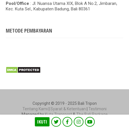
Pool/Office
: Jl. Nuansa Utama XIX, Blok A No.2, Jimbaran,
Kec. Kuta Sel., Kabupaten Badung, Bali 80361
METODE PEMBAYARAN
Copyright © 2019 - 2025 Bali Tripon
Tentang Kami
|
Syarat & Ketentuan
|
Testimoni
Managed by
Kuta Transport
&
The Bali Package
IKUTI