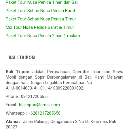
Paket Tour Nusa Penida 1 hari dari Bali
Paket Tour Sehari Nusa Penida Barat
Paket Tour Sehari Nusa Penida Timur
Mix Tour Nusa Penida Barat & Timur
Paket Tour Nusa Penida 2 hari 1 malam
BALI TRIPON
Bali Tripon
adalah Perusahaan Operator Tour dan Sewa
Mobil dengan Sopir Berpengalaman di Bali. Kami Melayani
dengan hati, Dengan Legalitas Perusahaan No :
AHU-0014633-AH.01.14/ 0309220001892.
Phone : 081217205656
Email :
balitripon@gmail.com
Whatsapp :
+6281217205656
Alamat
: Jalan Pakisaji, Cenganasari 3 No.50 Kesiman, Bali
20327