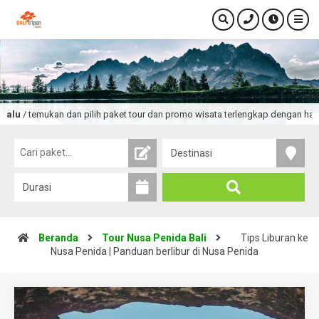
ukan dan pilih paket tour dan promo wisata terlengkap dengan harga terjangk
Beranda
Tour Nusa Penida Bali
Tips Liburan ke
Nusa Penida | Panduan berlibur di Nusa Penida