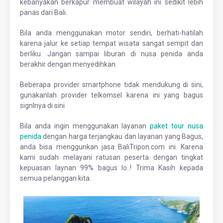
kebanyakan berkapur membuat wilayah ini sedikit lebih
panas dari Bali.
Bila anda menggunakan motor sendiri, berhati-hatilah
karena jalur ke setiap tempat wisata sangat sempit dan
berliku. Jangan sampai liburan di nusa penida anda
berakhir dengan menyedihkan.
Beberapa provider smartphone tidak mendukung di sini,
gunakanlah provider telkomsel karena ini yang bagus
signlnya di sini.
Bila anda ingin menggunakan layanan
paket tour nusa
penida
dengan harga terjangkau dan layanan yang Bagus,
anda bisa menggunkan jasa BaliTripon.com ini. Karena
kami sudah melayani ratusan peserta dengan tingkat
kepuasan laynan 99% bagus lo..! Trima Kasih kepada
semua pelanggan kita.