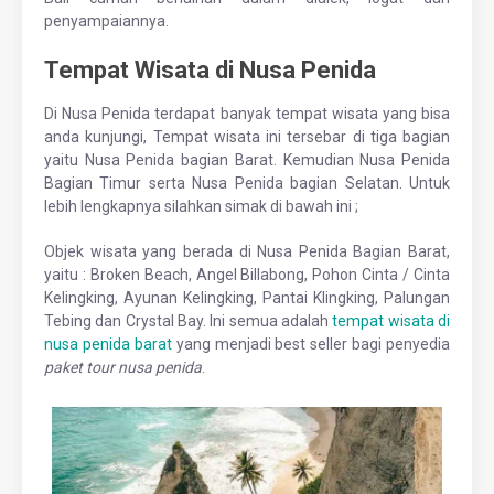
penyampaiannya.
Tempat Wisata di Nusa Penida
Di Nusa Penida terdapat banyak tempat wisata yang bisa
anda kunjungi, Tempat wisata ini tersebar di tiga bagian
yaitu Nusa Penida bagian Barat. Kemudian Nusa Penida
Bagian Timur serta Nusa Penida bagian Selatan. Untuk
lebih lengkapnya silahkan simak di bawah ini ;
Objek wisata yang berada di Nusa Penida Bagian Barat,
yaitu : Broken Beach, Angel Billabong, Pohon Cinta / Cinta
Kelingking, Ayunan Kelingking, Pantai Klingking, Palungan
Tebing dan Crystal Bay. Ini semua adalah
tempat wisata di
nusa penida barat
yang menjadi best seller bagi penyedia
paket tour nusa penida
.