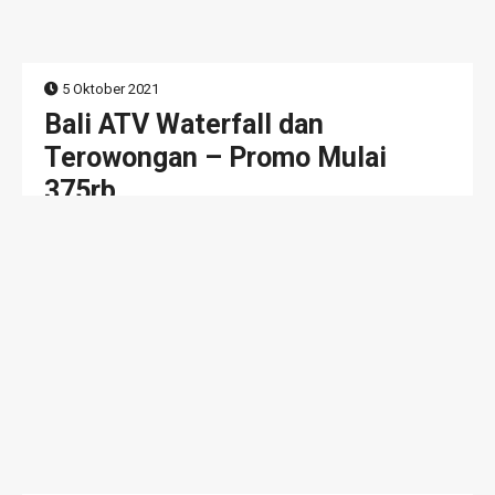
5 Oktober 2021
Bali ATV Waterfall dan
Terowongan – Promo Mulai
375rb