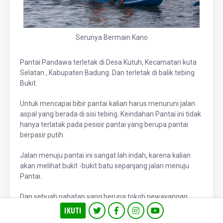
Serunya Bermain Kano
Pantai Pandawa terletak di Desa Kutuh, Kecamatan kuta
Selatan , Kabupaten Badung. Dan terletak di balik tebing
Bukit.
Untuk mencapai bibir pantai kalian harus menuruni jalan
aspal yang berada di sisi tebing. Keindahan Pantai ini tidak
hanya terlatak pada pesisir pantai yang berupa pantai
berpasir putih.
Jalan menuju pantai ini sangat lah indah, karena kalian
akan melihat bukit -bukit batu sepanjang jalan menuju
Pantai.
Dan sebuah pahatan yang berupa tokoh pewayangan
Panca Pandawa dan Dewi Kunti menghiasi salah satu
IKUTI
tebing.