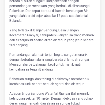
berada di aliran sungai tukad pakerisan dengan
pemandangan menawan. yang berhulu di aliran sungai
Pakerisan. Dan tepat berada di bawah bendungan Air
yang telah berdiri sejak abad ke 17 pada saat kolonial
Belanda.
Yang terletak di Banjar Bandung, Desa Siangan,
Kecamatan Gianyar, Kabupaten Gianyar. Hal yang menarik
dari air terjun ini adalah aliran air terjun yang jatuh seperti
tirai panjang.
Pemandangan alam air terjun begitu sangat menarik
dengan bebatuan alam yang berada di lembah sungai.
Menjadi jalur petualangan kecil untuk menikmati
keindahan air terjun Bandung.
Bebatuan sungai dan tebing di sekitarnya membentuk
kombinasi unik seperti sebuah ngarai dan air terjun.
Adapun tinggi Bandung Waterfall Gianyar Bali memiliki
ketinggian sekitar 10 meter. Dengan debit air yang cukup
deras yang mengalir dari aliran air sungai Tukad