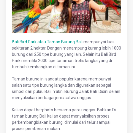
Bali Bird Park atau Taman Burung Bali
mempunyai luas
sekitaran 2 hektar. Dengan menampung kurang lebih 1000
burung dari 250 tipe burung yang lain. Selain itu Bali Bird
Park memiliki 2000 tipe tanaman trofis langka yang di
tumbuh kembangkan di taman ini.
Taman burung ini sangat populer karena mempunyai
salah satu tipe burung langka dan digunakan sebagai
simbol dari pulau Bali. Yakni Burung Jalak Bali. Disini selain
menyaksikan berbagai jenis satwa unggas.
Kalian dapat berphoto bersama para unggas. Bahkan Di
taman burung Bali kalian dapat menyaksikan proses
perkembangbiakan burung, dimulai dari telur sampai
proses pemberian makan.