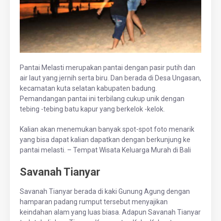
Pantai Melasti merupakan pantai dengan pasir putih dan
air laut yang jernih serta biru. Dan berada di Desa Ungasan,
kecamatan kuta selatan kabupaten badung.
Pemandangan pantai ini terbilang cukup unik dengan
tebing -tebing batu kapur yang berkelok -kelok.
Kalian akan menemukan banyak spot-spot foto menarik
yang bisa dapat kalian dapatkan dengan berkunjung ke
pantai melasti. – Tempat Wisata Keluarga Murah di Bali
Savanah Tianyar
Savanah Tianyar berada di kaki Gunung Agung dengan
hamparan padang rumput tersebut menyajikan
keindahan alam yang luas biasa. Adapun Savanah Tianyar