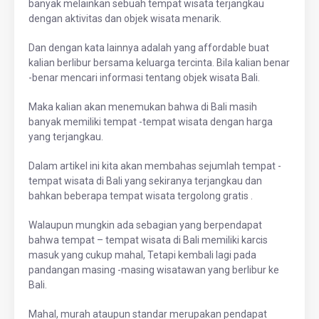
banyak melainkan sebuah tempat wisata terjangkau
dengan aktivitas dan objek wisata menarik.
Dan dengan kata lainnya adalah yang affordable buat
kalian berlibur bersama keluarga tercinta. Bila kalian benar
-benar mencari informasi tentang objek wisata Bali.
Maka kalian akan menemukan bahwa di Bali masih
banyak memiliki tempat -tempat wisata dengan harga
yang terjangkau.
Dalam artikel ini kita akan membahas sejumlah tempat -
tempat wisata di Bali yang sekiranya terjangkau dan
bahkan beberapa tempat wisata tergolong gratis .
Walaupun mungkin ada sebagian yang berpendapat
bahwa tempat – tempat wisata di Bali memiliki karcis
masuk yang cukup mahal, Tetapi kembali lagi pada
pandangan masing -masing wisatawan yang berlibur ke
Bali.
Mahal, murah ataupun standar merupakan pendapat