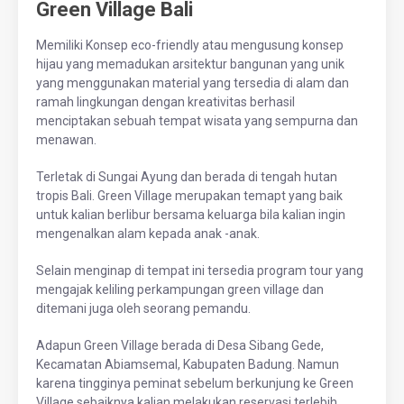
Green Village Bali
Memiliki Konsep eco-friendly atau mengusung konsep
hijau yang memadukan arsitektur bangunan yang unik
yang menggunakan material yang tersedia di alam dan
ramah lingkungan dengan kreativitas berhasil
menciptakan sebuah tempat wisata yang sempurna dan
menawan.
Terletak di Sungai Ayung dan berada di tengah hutan
tropis Bali. Green Village merupakan temapt yang baik
untuk kalian berlibur bersama keluarga bila kalian ingin
mengenalkan alam kepada anak -anak.
Selain menginap di tempat ini tersedia program tour yang
mengajak keliling perkampungan green village dan
ditemani juga oleh seorang pemandu.
Adapun Green Village berada di Desa Sibang Gede,
Kecamatan Abiamsemal, Kabupaten Badung. Namun
karena tingginya peminat sebelum berkunjung ke Green
Village sebaiknya kalian melakukan reservasi terlebih