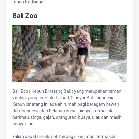
tarian tradisonal.
Bali Zoo
Bali Zoo ( Kebun Binatang Bali ) yang merupakan taman
zoologi yang terletak di Ubud, Gianyar Bali, Indonesia.
Kebun binatang ini adalah rumah bagi beragam hewan
dari Indonesia dan belahan dunia lainnya, termasuk
harimau, singa, gajah, orangutan, buaya, ular, dan masih
banyak lagi.
kalian dapat menikmati berbagai kegiatan, termasuk