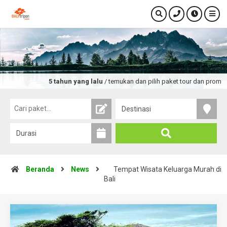
5 tahun yang lalu
/ temukan dan pilih paket tour dan promo wisata terl
bali
Beranda
News
Tempat Wisata Keluarga Murah di
Bali