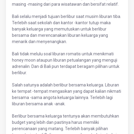
masing -masing dari para wisatawan dan bersifat relatif.
Bali selalu menjadi tujuan berlibur saat musim liburan tiba.
Terlebih saat sekolah dan kantor -kantor tutup maka
banyak keluarga yang memutuskan untuk berlibur
bersama dan merencanakan liburan keluarga yang
menarik dan menyenangkan.
Bali tidak melulu soal liburan romatis untuk menikmati
honey moon ataupun liburan petualangan yang menguji
adrenalin. Dan di Bali pun terdapat beragam pilihan untuk
berlibur.
Salah satunya adalah berlibur bersama keluarga. Liburan
ke tempat -tempat mengasikan yang dapat kalian nikmati
bersama -sama angota keluarga lainnya. Terlebih lagi
liburan bersama anak -anak.
Berlibur bersama keluarga tentunya akan membutuhkan
budget yang lebih dan pastinya harus memiliki
perencanaan yang matang. Terlebih banyak pilihan