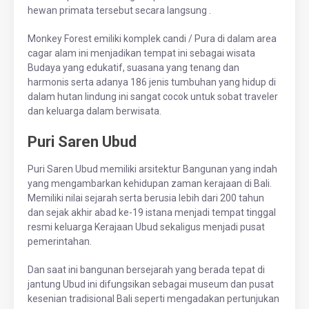
hewan primata tersebut secara langsung .
Monkey Forest emiliki komplek candi / Pura di dalam area
cagar alam ini menjadikan tempat ini sebagai wisata
Budaya yang edukatif, suasana yang tenang dan
harmonis serta adanya 186 jenis tumbuhan yang hidup di
dalam hutan lindung ini sangat cocok untuk sobat traveler
dan keluarga dalam berwisata.
Puri Saren Ubud
Puri Saren Ubud memiliki arsitektur Bangunan yang indah
yang mengambarkan kehidupan zaman kerajaan di Bali.
Memiliki nilai sejarah serta berusia lebih dari 200 tahun
dan sejak akhir abad ke-19 istana menjadi tempat tinggal
resmi keluarga Kerajaan Ubud sekaligus menjadi pusat
pemerintahan.
Dan saat ini bangunan bersejarah yang berada tepat di
jantung Ubud ini difungsikan sebagai museum dan pusat
kesenian tradisional Bali seperti mengadakan pertunjukan