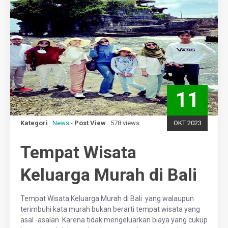
11
Kategori
:
News
-
Post View
: 578 views
OKT 2023
Tempat Wisata
Keluarga Murah di Bali
Tempat Wisata Keluarga Murah di Bali yang walaupun
terimbuhi kata murah bukan berarti tempat wisata yang
asal -asalan. Karena tidak mengeluarkan biaya yang cukup