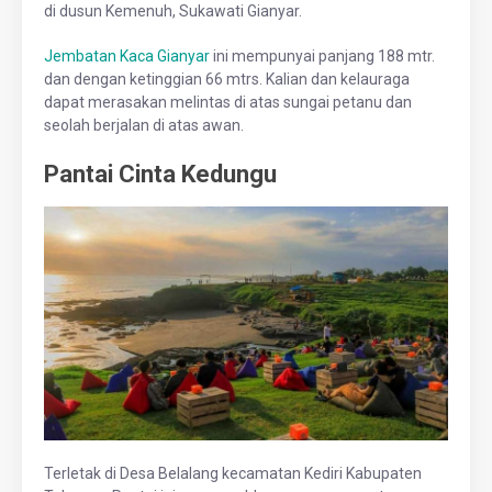
di dusun Kemenuh, Sukawati Gianyar.
Jembatan Kaca Gianyar
ini mempunyai panjang 188 mtr.
dan dengan ketinggian 66 mtrs. Kalian dan kelauraga
dapat merasakan melintas di atas sungai petanu dan
seolah berjalan di atas awan.
Pantai Cinta Kedungu
Terletak di Desa Belalang kecamatan Kediri Kabupaten