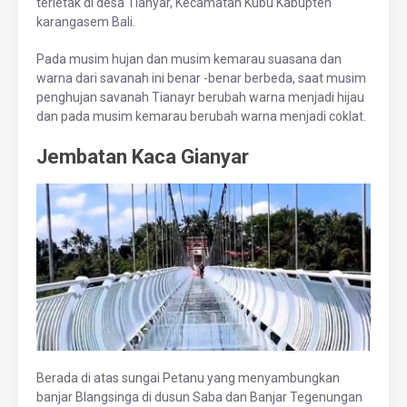
terletak di desa Tianyar, Kecamatan Kubu Kabupten
karangasem Bali.
Pada musim hujan dan musim kemarau suasana dan
warna dari savanah ini benar -benar berbeda, saat musim
penghujan savanah Tianayr berubah warna menjadi hijau
dan pada musim kemarau berubah warna menjadi coklat.
Jembatan Kaca Gianyar
Berada di atas sungai Petanu yang menyambungkan
banjar Blangsinga di dusun Saba dan Banjar Tegenungan