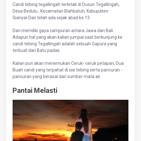
Candi tebing tegallingah terletak di Dusun Tegallingah,
Desa Bedulu , Kecamatan Blahbatuh, Kabupaten
Gianyar.Dan telah ada sejak abad ke 13.
Dan memiliki gaya campuran antara Jawa dan Bali.
Adapun hal yang akan kalian jumpai saat berkunjung ke
candi tebing Tegallingah adalah sebuah Gapura yang
terbuat dari Batu padas.
Kalian pun akan menemukan Ceruk- ceruk petapan, Dua
Buah candi yang terpahat di sisi tebing serta pancuran -
pancuran yang berasal dari sumber mata air.
Pantai Melasti