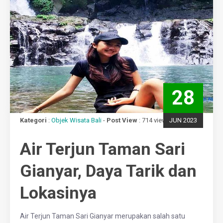
28
Kategori
:
Objek Wisata Bali
-
Post View
: 714 views
JUN 2023
Air Terjun Taman Sari
Gianyar, Daya Tarik dan
Lokasinya
Air Terjun Taman Sari Gianyar merupakan salah satu