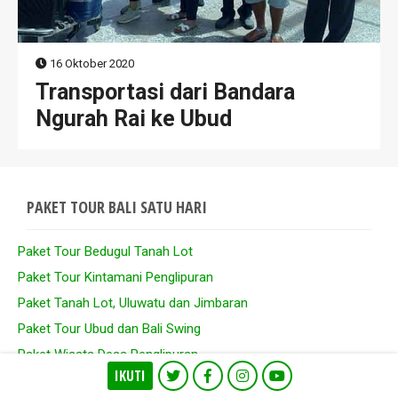
16 Oktober 2020
Transportasi dari Bandara
Ngurah Rai ke Ubud
PAKET TOUR BALI SATU HARI
Paket Tour Bedugul Tanah Lot
Paket Tour Kintamani Penglipuran
Paket Tanah Lot, Uluwatu dan Jimbaran
Paket Tour Ubud dan Bali Swing
Paket Wisata Desa Penglipuran
IKUTI
Paket Tour Kintamani Besakih