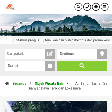
5 tahun yang lalu
/ temukan dan pilih paket tour dan promo wisata terlengka
Beranda
Objek Wisata Bali
Air Terjun Taman Sari
Gianyar, Daya Tarik dan Lokasinya